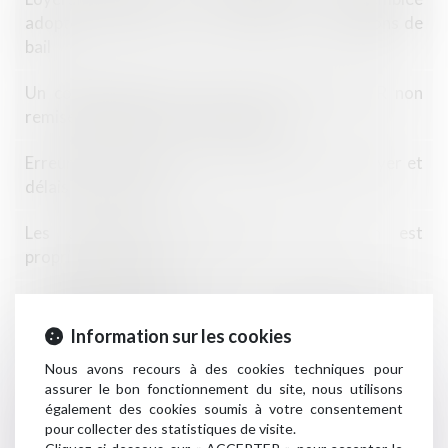
adopte une mesure pour accélérer les résiliations de
bail
Un congé donné par lettre recommandée AR non
remise au bailleur n’est pas régulier
Erreur de surface dans le bail, diminution du loyer et
délais de forclusion
Les assurances indispensables quand on est
propriétaire-bailleur
Loyers bloqués à partir du 24 août 2022 pour les
passoires thermiques
Information sur les cookies
Nous avons recours à des cookies techniques pour
Hausse des loyers limitée pour les propriétaires
assurer le bon fonctionnement du site, nous utilisons
également des cookies soumis à votre consentement
Cautionnement : le délai de prescription de 3 ans
pour collecter des statistiques de visite.
prévu par la loi de 1989 est exclusif