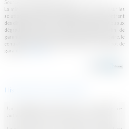
Source :
www.labase-lextenso.fr
La ministre du Logement apporte des précisions sur les
solutions proposées aux propriétaires qui rencontrent
des difficultés face aux irrégularités de paiement ou aux
dégradations émanant de leurs locataires. Afin de
garantir l’exécution de ses obligations par le locataire, le
contrat de location peut prévoir la remise d’un dépôt de
garantie.
Lire la suite
Historique
Un logement HLM peut se transmettre
automatiquement aux descendants du locataire
Loyers impayés et loi anti-squats : L'assemblée