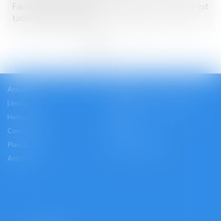
Faute de congé délivré par le bailleur, le bail verbal est
tacitement reconduit
<<
<
1
2
3
4
5
6
7
>
>>
Accueil
Cabinet
L'équipe
Les domaines d'intervention
Honoraires
Actus
Contact
Accès
Plan du site
Mentions légales
Articles