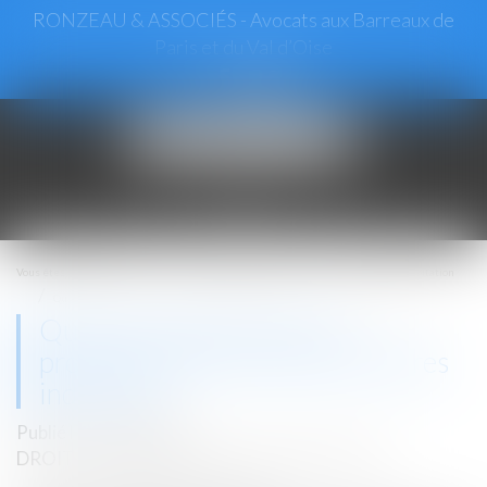
RONZEAU & ASSOCIÉS - Avocats aux Barreaux de
Paris et du Val d’Oise
Ouvrir
le
menu
Vous êtes ici :
Accueil
Droit immobilier
Baux d'habitation
Quelles solutions pour les propriétaires face à des locataires indélicats ?
Quelles solutions pour les
propriétaires face à des locataires
indélicats ?
Publié le :
03/05/2022
DROIT IMMOBILIER
/
BAUX D'HABITATION