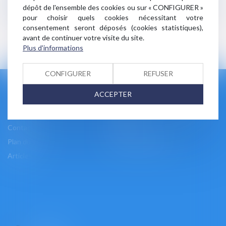
Résiliation des contrats en ligne : précisions
dépôt de l'ensemble des cookies ou sur « CONFIGURER »
concernant les modalités techniques
pour choisir quels cookies nécessitant votre
consentement seront déposés (cookies statistiques),
avant de continuer votre visite du site.
<<
<
1
2
>
>>
Plus d'informations
CONFIGURER
REFUSER
Accueil
Cabinet
ACCEPTER
L'équipe
Les domaines d'intervention
Honoraires
Actus
Contact
Accès
Plan du site
Mentions légales
Articles