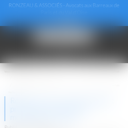
RONZEAU & ASSOCIÉS - Avocats aux Barreaux de
Paris et du Val d’Oise
Ouvrir
le
menu
Vous êtes ici :
Accueil
Droit de la consommation
Contrats et garanties commerciales
Résiliation des contrats en ligne : précisions concernant les modalités
techniques
Résiliation des contrats en ligne :
précisions concernant les
modalités techniques
Publié le :
21/06/2023