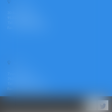
PONTOISE
30 Rue Pierre Butin
95300 PONTOISE
Tél : +33 (0)1 30 30 34 34
Fax : +33 (0)1 30 31 23 12
PARIS
7 rue Léon Cogniet
75017 PARIS
Tél : +33 (0)1 30 30 34 34
Fax : +33 (0)1 30 31 23 12