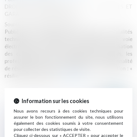
DROIT DE LA CONSOMMATION
/
CONTRATS ET
GARANTIES COMMERCIALES
Source :
www.lemag-juridique.com
Publié le 31 mai dernier, le décret relatif aux modalités
techniques de résiliation des contrats par voie
électronique apporte un cadre juridique à la résiliation
des contrats par voie électronique. Désormais, les
professionnels doivent faire figurer une fonctionnalité
de résiliation du contrat, présentée sous la mention : «
résilier votre contrat »...
Lire la suite
Information sur les cookies
Nous avons recours à des cookies techniques pour
Historique
assurer le bon fonctionnement du site, nous utilisons
également des cookies soumis à votre consentement
pour collecter des statistiques de visite.
Cliquez ci-dessous sur « ACCEPTER » pour accepter le