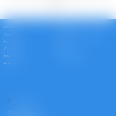
...
<<
<
1
2
3
4
5
6
7
>
>>
Accueil
Cabinet
L'équipe
Les domaines d'intervention
Honoraires
Actus
Contact
Accès
Plan du site
Mentions légales
Articles
PONTOISE
30 Rue Pierre Butin