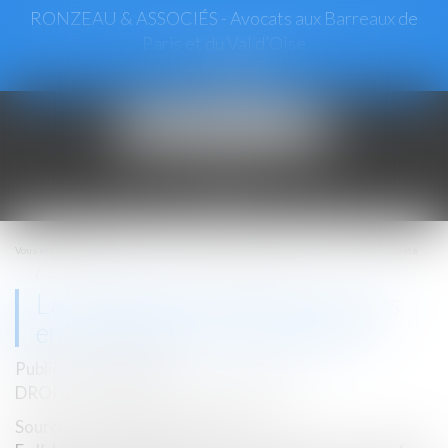
RONZEAU & ASSOCIÉS - Avocats aux Barreaux de
Paris et du Val d’Oise
Ouvrir
le
menu
Vous êtes ici :
Accueil
Droit immobilier
Copropriété
La désignation du syndic non mis en concurrence n’est pas nulle
La désignation du syndic non mis
en concurrence n’est pas nulle
Publié le :
22/06/2021
DROIT IMMOBILIER
/
COPROPRIÉTÉ
Source :
www.dalloz-actualite.fr