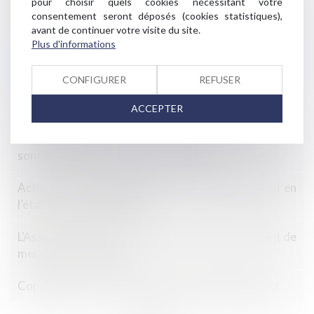
pour choisir quels cookies nécessitant votre
Copropriété : la constatation de l’inexistence d’un lot
consentement seront déposés (cookies statistiques),
transitoire attendra
avant de continuer votre visite du site.
Plus d'informations
La désignation du syndic non mis en concurrence n’est
pas nulle
CONFIGURER
REFUSER
Définition des parties communes spéciales
ACCEPTER
Si les questions relatives aux travaux décidés en AG
sont indissociables, un seul vote suffit
Action des copropriétaires d’un immeuble vendu en
l’état futur d’achèvement
L'Assemblée Générale à distance, nouveau serpent de
mer de la copropriété
Copropriété : le compteur d'eau est présumé exact