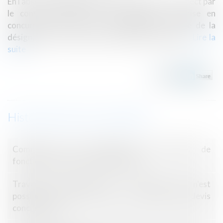
En l’absence de disposition en ce sens, le non-respect par
le conseil syndical de son obligation de mise en
concurrence n’est pas sanctionné par la nullité de la
désignation du syndic par l’assemblée générale...
Lire la
suite
Historique
Comment sont déterminées les règles de
fonctionnement du conseil syndical ?
Travaux en copropriété : un second vote n'est
possible qu’après un vote sur chacun des devis
concurrents