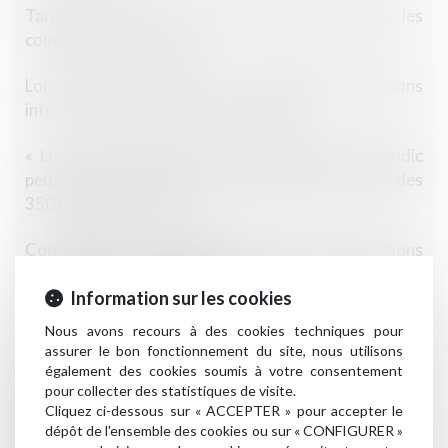
Tarifs des syndics : nouvelle étape pour faciliter les
comparaisons en 2022
Loi « Climat et résilience » : principales innovations
intéressant le droit de la copropriété
« Lors de la vente de mon appartement, le syndic
peut-il exiger 250 € pour un pré-état daté, en plus des
350 € pour l’état daté ? »
Copropriété et assemblées générales : dérogations
jusqu’au 30 septembre 2021
Information sur les cookies
Lot transitoire : la copropriété a 3 ans pour mettre
Nous avons recours à des cookies techniques pour
son règlement en conformité avec la loi
assurer le bon fonctionnement du site, nous utilisons
également des cookies soumis à votre consentement
Vente par adjudication d’un lot de copropriété :
pour collecter des statistiques de visite.
Cliquez ci-dessous sur « ACCEPTER » pour accepter le
l’adjudicataire supporte le coût de l’état daté
dépôt de l'ensemble des cookies ou sur « CONFIGURER »