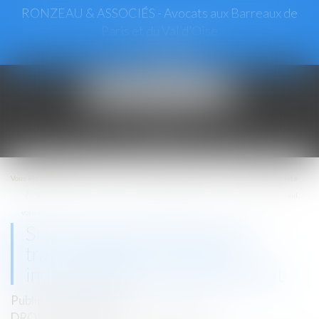
RONZEAU & ASSOCIÉS - Avocats aux Barreaux de
Paris et du Val d’Oise
Ouvrir
le
menu
Vous êtes ici :
Accueil
Droit immobilier
Copropriété
Si les questions relatives aux travaux décidés en AG sont indissociables, un seul
vote suffit
Si les questions relatives aux
travaux décidés en AG sont
indissociables, un seul vote suffit
Publié le :
09/03/2021
DROIT IMMOBILIER
/
COPROPRIÉTÉ