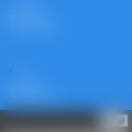
30 Rue Pierre Butin
95300 PONTOISE
Tél : +33 (0)1 30 30 34 34
Fax : +33 (0)1 30 31 23 12
PARIS
7 rue Léon Cogniet
75017 PARIS
Tél : +33 (0)1 30 30 34 34
Fax : +33 (0)1 30 31 23 12