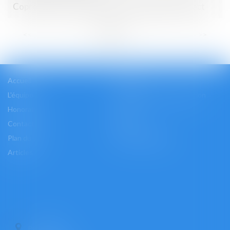
Copropriété : le compteur d'eau est présumé exact
...
<<
<
1
2
3
4
5
6
7
>
>>
Accueil
Cabinet
L'équipe
Les domaines d'intervention
Honoraires
Actus
Contact
Accès
Plan du site
Mentions légales
Articles
PONTOISE