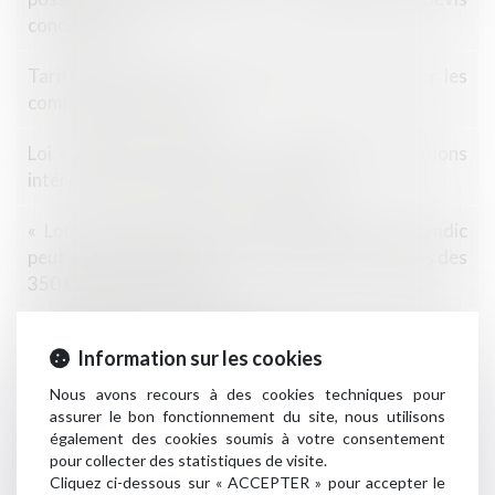
concurrents
Tarifs des syndics : nouvelle étape pour faciliter les
comparaisons en 2022
Loi « Climat et résilience » : principales innovations
intéressant le droit de la copropriété
« Lors de la vente de mon appartement, le syndic
peut-il exiger 250 € pour un pré-état daté, en plus des
350 € pour l’état daté ? »
Copropriété et assemblées générales : dérogations
Information sur les cookies
jusqu’au 30 septembre 2021
Nous avons recours à des cookies techniques pour
Lot transitoire : la copropriété a 3 ans pour mettre
assurer le bon fonctionnement du site, nous utilisons
son règlement en conformité avec la loi
également des cookies soumis à votre consentement
pour collecter des statistiques de visite.
Cliquez ci-dessous sur « ACCEPTER » pour accepter le
Vente par adjudication d’un lot de copropriété :