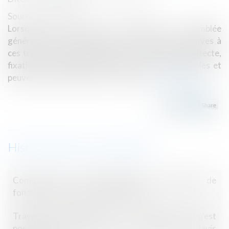
Source :
www.efl.fr
Lorsque des travaux sont décidés en assemblée
générale des copropriétaires, les décisions relatives à
ces travaux (choix de l’entreprise, choix de l’architecte,
fixation de ses honoraires, etc.) sont indissociables et
peuvent faire l’objet d’un vote unique...
Lire la suite
Historique
Comment sont déterminées les règles de
fonctionnement du conseil syndical ?
Travaux en copropriété : un second vote n'est
possible qu’après un vote sur chacun des devis