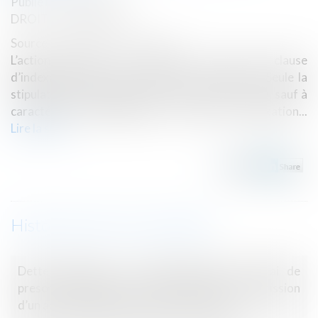
Publié le :
05/08/2021
DROIT COMMERCIAL
Source :
www.dalloz-actualite.fr
L’action tendant à voir réputer non écrite la clause
d’indexation n’est pas soumise à prescription. Seule la
stipulation prohibée doit être réputée non écrite, sauf à
caractériser l’indivisibilité de la clause d’indexation...
Lire la suite
Historique
Dette douanière : la détermination du délai de
prescription dépend de la recherche de la commission
d’un acte passible de poursuites judiciaires