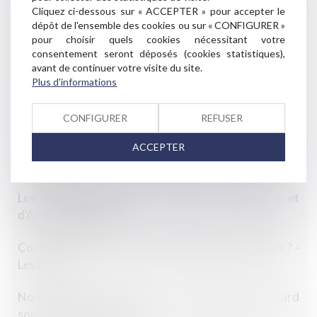
Cliquez ci-dessous sur « ACCEPTER » pour accepter le
de négocier avec la presse française
dépôt de l'ensemble des cookies ou sur « CONFIGURER »
pour choisir quels cookies nécessitant votre
L’Autorité de la concurrence sanctionne un cartel
consentement seront déposés (cookies statistiques),
dans le secteur du jambon et de la charcuterie
avant de continuer votre visite du site.
Plus d'informations
Le Tribunal de l'Union européenne annule l'amende de
13 milliards infligée à Apple
CONFIGURER
REFUSER
ACCEPTER
Obtenir l'aval de l'administration sur vos garanties
commerciales
Les clauses "abusives" des contrats d'Airbnb et
d'Abritel épinglées
Comment se préparer aux enquêtes des autorités ? -
Les Echos
Non-paiement des factures : les pénalités de retard
sont dues de plein droit