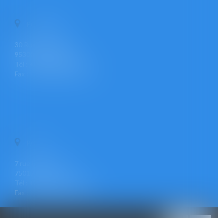
PONTOISE
30 Rue Pierre Butin
95300 PONTOISE
Tél : +33 (0)1 30 30 34 34
Fax : +33 (0)1 30 31 23 12
PARIS
7 rue Léon Cogniet
75017 PARIS
Tél : +33 (0)1 30 30 34 34
Fax : +33 (0)1 30 31 23 12