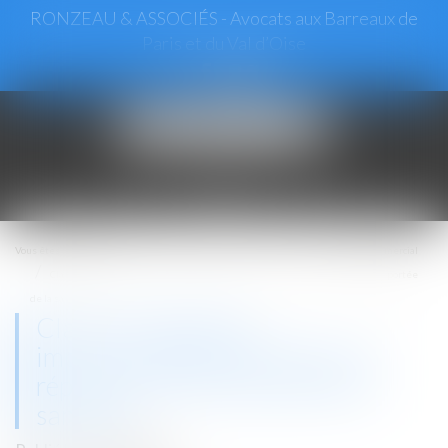
RONZEAU & ASSOCIÉS - Avocats aux Barreaux de
Paris et du Val d’Oise
Ouvrir
le
menu
Vous êtes ici :
Accueil
Droit commercial
Clause d’indexation : imprescriptibilité de l’action en réputé non écrit et portée
de la sanction
Clause d’indexation :
imprescriptibilité de l’action en
réputé non écrit et portée de la
sanction