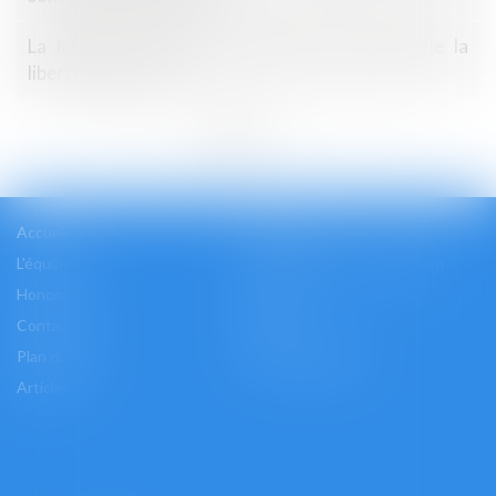
La loi sur le secret des affaires menace-t-elle la
liberté d’informer ?
<<
<
1
2
3
4
>
>>
Accueil
Cabinet
L'équipe
Les domaines d'intervention
Honoraires
Actus
Contact
Accès
Plan du site
Mentions légales
Articles