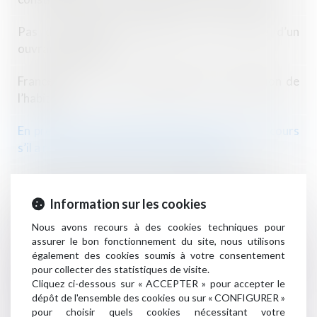
Pas de réception partielle pour une partie d’un
ouvrage inachevé
France Rénov : le service public de la rénovation de
l’habitat
En présence de mérule, l’acheteur n’a pas de recours
s’il a renoncé à faire réaliser un diagnostic
Division d’un fonds et servitude des eaux usées
Information sur les cookies
Réduction d'énergie des bâtiments tertiaires :
Nous avons recours à des cookies techniques pour
publication d'un nouvel arrêté d'application
assurer le bon fonctionnement du site, nous utilisons
également des cookies soumis à votre consentement
L’assureur DO ne peut plus contester son offre
pour collecter des statistiques de visite.
d’indemnisation après le délai de 90 jours
Cliquez ci-dessous sur « ACCEPTER » pour accepter le
dépôt de l'ensemble des cookies ou sur « CONFIGURER »
Aides financières à la rénovation énergétique
pour choisir quels cookies nécessitant votre