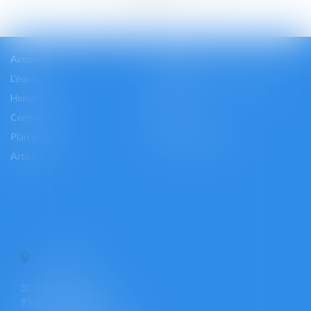
Accueil
Cabinet
L'équipe
Les domaines d'intervention
Honoraires
Actus
Contact
Accès
Plan du site
Mentions légales
Articles
PONTOISE
30 Rue Pierre Butin
95300 PONTOISE