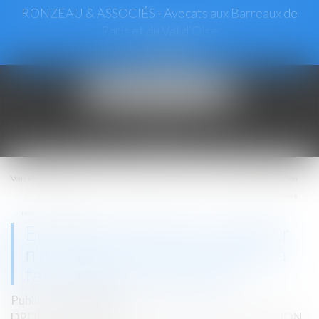
RONZEAU & ASSOCIÉS - Avocats aux Barreaux de
Paris et du Val d’Oise
Ouvrir
le
menu
Vous êtes ici :
Accueil
Droit immobilier
Droit de la construction
En présence de mérule, l’acheteur n’a pas de recours s’il a renoncé à faire
réaliser un diagnostic
En présence de mérule, l’acheteur
n’a pas de recours s’il a renoncé à
faire réaliser un diagnostic
Publié le :
18/05/2022
DROIT IMMOBILIER
/
DROIT DE LA CONSTRUCTION