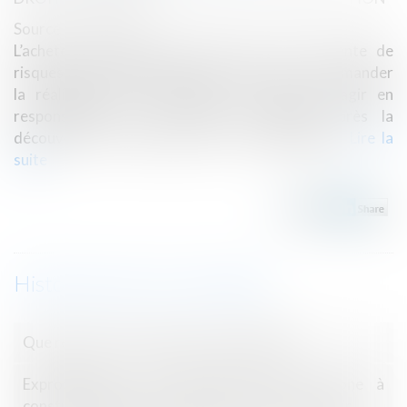
Source :
www.efl.fr
L’acheteur professionnel averti lors de la vente de
risques potentiels de mérule et qui renonce à demander
la réalisation d’un diagnostic ne peut pas agir en
responsabilité contre l’agent immobilier après la
découverte de la présence de ce champignon.
Lire la
suite
Historique
Que retrouve t-on dans le nouveau DPE ?
Expropriation : une parcelle située en zone à
constructibilité limitée n’est pas un terrain à bâtir