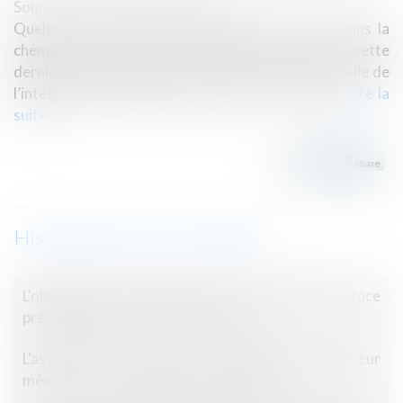
Source :
www.actu-juridique.fr
Quelques mois après l’installation d’un insert dans la
cheminée d’une maison, un incendie survient dans cette
dernière, occasionnant sa destruction ainsi que celle de
l’intégralité des meubles et effets s’y trouvant...
Lire la
suite
Historique
L'obligation de l'architecte face au déficit de surface
précisée par la Cour de cassation
L'assureur peut verser une indemnité à l'acheteur
même en cas de réception avec réserves