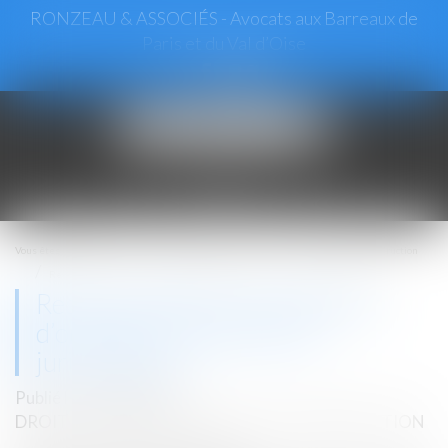
RONZEAU & ASSOCIÉS - Avocats aux Barreaux de
Paris et du Val d’Oise
Ouvrir
le
menu
Vous êtes ici :
Accueil
Droit immobilier
Droit de la construction
Responsabilité du constructeur d’ouvrage : revirement de jurisprudence
Responsabilité du constructeur
d’ouvrage : revirement de
jurisprudence
Publié le :
03/04/2024
DROIT IMMOBILIER
/
DROIT DE LA CONSTRUCTION