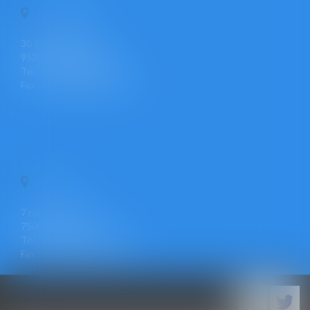
PONTOISE
30 Rue Pierre Butin
95300 PONTOISE
Tél : +33 (0)1 30 30 34 34
Fax : +33 (0)1 30 31 23 12
PARIS
7 rue Léon Cogniet
75017 PARIS
Tél : +33 (0)1 30 30 34 34
Fax : +33 (0)1 30 31 23 12