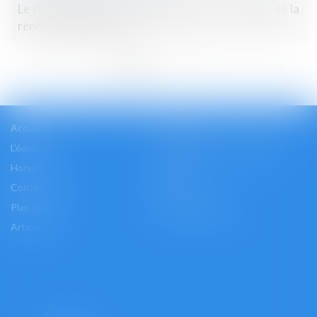
Le Gouvernement rétropédale face à un marché de la
rénovation en berne
...
<<
<
1
2
3
4
5
6
7
>
>>
Accueil
Cabinet
L'équipe
Les domaines d'intervention
Honoraires
Actus
Contact
Accès
Plan du site
Mentions légales
Articles