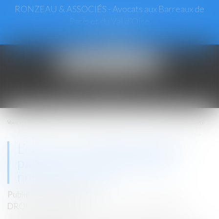
RONZEAU & ASSOCIÉS - Avocats aux Barreaux de
Paris et du Val d’Oise
Ouvrir
le
menu
Vous êtes ici :
Accueil
Droit immobilier
Droit de la propriété
L’erreur sur l’habitabilité d’une partie de la maison justifie la nullité de la vente
L’erreur sur l’habitabilité d’une
partie de la maison justifie la
nullité de la vente
Publié le :
05/10/2022
DROIT IMMOBILIER
/
DROIT DE LA PROPRIÉTÉ