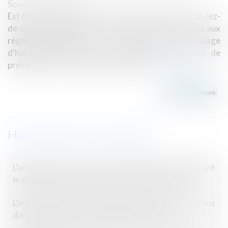
Source :
www.efl.fr
Est nulle pour erreur la vente d’une maison avec un rez-
de-chaussée habitable si celui-ci n’est pas conforme aux
règles d’urbanisme et ne peut pas être à usage
d’habitation au regard des dispositions du plan de
prévention des risques d’inondation...
Lire la suite
Historique
L’acheteur qui refuse un prêt inférieur au montant
maximal prévu dans la promesse n’est pas fautif
L’acheteur doit être informé que le terrain est inclus
dans le périmètre d’une installation classée