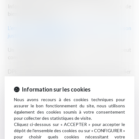
Information des acquéreurs et des locataires de
biens sur les risques
L’erreur sur l’habitabilité d’une partie de la maison
justifie la nullité de la vente
Un phénomène extérieur au bien vendu peut
constituer un vice caché
DPE : mise en œuvre des mesures destinées à pallier
les anomalies et opposabilité
Information sur les cookies
Droit des acquéreurs empêchés d’occuper
Nous avons recours à des cookies techniques pour
immédiatement les lieux
assurer le bon fonctionnement du site, nous utilisons
également des cookies soumis à votre consentement
Pouvez-vous signer un bail réel solidaire?
pour collecter des statistiques de visite.
Cliquez ci-dessous sur « ACCEPTER » pour accepter le
Les recherches du diagnostiqueur amiante se limitent
dépôt de l'ensemble des cookies ou sur « CONFIGURER »
au périmètre défini par les textes
pour choisir quels cookies nécessitant votre