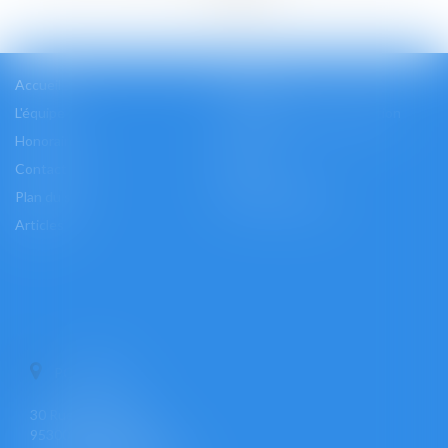
Accueil
Cabinet
L'équipe
Les domaines d'intervention
Honoraires
Actus
Contact
Accès
Plan du site
Mentions légales
Articles
PONTOISE
30 Rue Pierre Butin
95300 PONTOISE