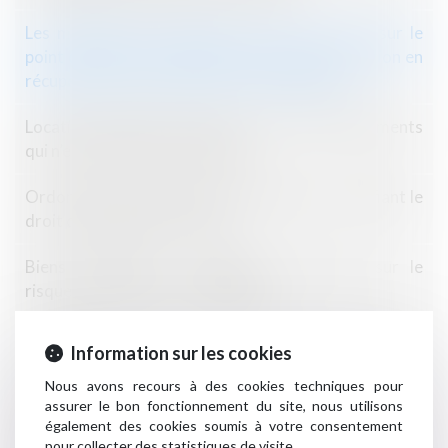
Les modalités de séquestre sont sans effet sur le
point de départ du délai de prescription de l’action en
récupération de l’indemnité d’immobilisation
Location meublée touristique : des rebondissements
qui n’en finissent pas d’étonner !
Ordonnance du 19 juin 2024 modifiant et codifiant le
droit de la publicité foncière
Biens immobiliers : l'obligation d'informer sur le
risque de feu de forêt est élargie
L'occupation gratuite de l'immeuble de la SCI par un
Information sur les cookies
associé
Nous avons recours à des cookies techniques pour
Les nouveautés issues de la loi du 15 avril 2024 en
assurer le bon fonctionnement du site, nous utilisons
également des cookies soumis à votre consentement
matière immobilière
pour collecter des statistiques de visite.