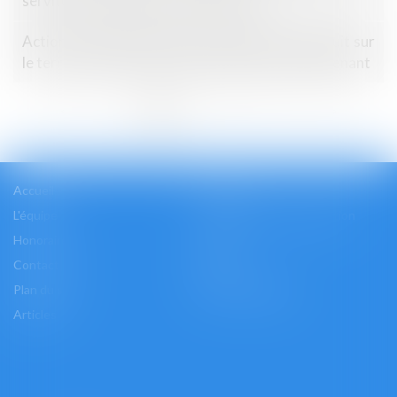
servitude de passage non équivoque
Action en remboursement de celui qui a construit sur
le terrain d'autrui avec des matériaux lui appartenant
<<
<
1
2
3
4
5
6
>
>>
Accueil
Cabinet
L'équipe
Les domaines d'intervention
Honoraires
Actus
Contact
Accès
Plan du site
Mentions légales
Articles