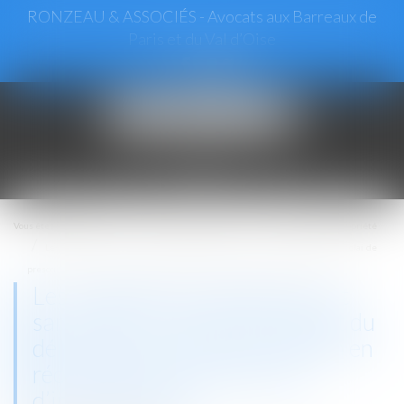
RONZEAU & ASSOCIÉS - Avocats aux Barreaux de
Paris et du Val d’Oise
Ouvrir
le
menu
Vous êtes ici :
Accueil
Droit immobilier
Droit de la propriété
Les modalités de séquestre sont sans effet sur le point de départ du délai de
prescription de l’action en récupération de l’indemnité d’immobilisation
Les modalités de séquestre sont
sans effet sur le point de départ du
délai de prescription de l’action en
récupération de l’indemnité
d’immobilisation