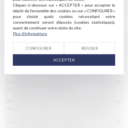
Cliquez ci-dessous sur « ACCEPTER » pour accepter le
Une nouvelle action en bornage implique que la limite
dépôt de l'ensemble des cookies ou sur « CONFIGURER »
séparative soit devenue incertaine
pour choisir quels cookies nécessitant votre
consentement seront déposés (cookies statistiques),
PTZ : les nouvelles dispositions 2024
avant de continuer votre visite du site.
Plus d'informations
Obligation débroussaillement et de maintien en état
débroussaillé d’un terrain localisé en zone urbaine
CONFIGURER
REFUSER
ACCEPTER
Formation continue des professionnels de
l’immobilier : une obligation pour exercer
Une agence garde-t-elle son droit à indemnisation en
cas de vente avec baisse de prix ?
Réalisation des travaux par l’intermédiaire du gérant
de la SCI : présomption de connaissance du vice
Chemin communal et prescription acquisitive d’une