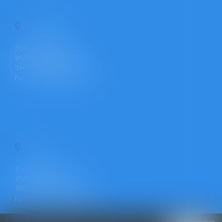
PONTOISE
30 Rue Pierre Butin
95300 PONTOISE
Tél : +33 (0)1 30 30 34 34
Fax : +33 (0)1 30 31 23 12
PARIS
7 rue Léon Cogniet
75017 PARIS
Tél : +33 (0)1 30 30 34 34
Fax : +33 (0)1 30 31 23 12