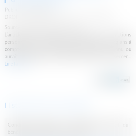
Publié le :
30/07/2024
DROIT IMMOBILIER
/
DROIT DE LA PROPRIÉTÉ
Source :
www.lemag-juridique.com
L’article 2224 du Code civil dispose que les actions
personnelles ou mobilières se prescrivent par cinq ans à
compter du jour où le titulaire d'un droit a connu ou
aurait dû connaître les faits lui permettant de l'exercer...
Lire la suite
Historique
Condition suspensive et comportement fautif du
bénéficiaire de la promesse de vente