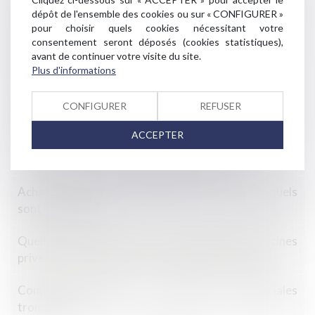
Délai de prescription en cas d’infraction
dépôt de l'ensemble des cookies ou sur « CONFIGURER »
ininterrompue au règlement de copropriété
pour choisir quels cookies nécessitant votre
consentement seront déposés (cookies statistiques),
avant de continuer votre visite du site.
Réglementation technique & droit de la construction :
Plus d'informations
ce qui a changé au 1er janvier 2022
CONFIGURER
REFUSER
Comment vendre une maison en cours de
construction?
ACCEPTER
Pouvez-vous signer un bail réel solidaire?
Achat ou vente à un particulier sur internet : quels
sont vos droits ?
Quelles mesures contre la construction de piscines
privées aux abords des monuments historiques ?
Comment identifier les pratiques commerciales
trompeuses?