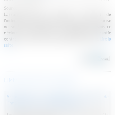
Source :
www.efl.fr
L’assureur DO peut contester le montant de
l’indemnisation mise à sa charge si les travaux de reprise
ne sont pas nécessaires à la réparation du sinistre
déclaré, et il peut former une demande de garantie
contre les constructeurs responsables du sinistre.
Lire la
suite
Historique
Assurance DO : contestation du montant de
l’indemnisation et demande de garantie
J’ai acheté un bien occupé que j’aimerais récupérer à la