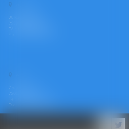
PONTOISE
30 Rue Pierre Butin
95300 PONTOISE
Tél : +33 (0)1 30 30 34 34
Fax : +33 (0)1 30 31 23 12
PARIS
7 rue Léon Cogniet
75017 PARIS
Tél : +33 (0)1 30 30 34 34
Fax : +33 (0)1 30 31 23 12