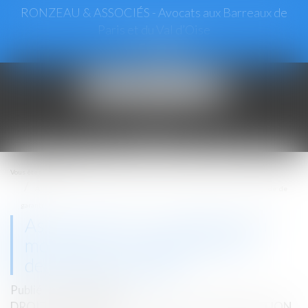
RONZEAU & ASSOCIÉS - Avocats aux Barreaux de
Paris et du Val d’Oise
Ouvrir
le
menu
Vous êtes ici :
Accueil
Assurance DO : contestation du montant de l’indemnisation et demande de
garantie
Assurance DO : contestation du
montant de l’indemnisation et
demande de garantie
Publié le :
02/02/2022
DROIT IMMOBILIER
/
DROIT DE LA CONSTRUCTION