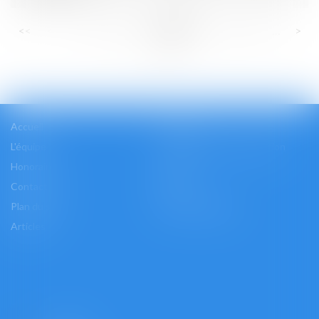
...
...
<<
<
47
48
49
50
51
52
53
>
>>
Accueil
Cabinet
L'équipe
Les domaines d'intervention
Honoraires
Actus
Contact
Accès
Plan du site
Mentions légales
Articles