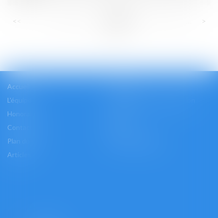
...
...
<<
<
66
67
68
69
70
71
72
>
>>
Accueil
Cabinet
L'équipe
Les domaines d'intervention
Honoraires
Actus
Contact
Accès
Plan du site
Mentions légales
Articles