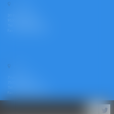
PONTOISE
30 Rue Pierre Butin
95300 PONTOISE
Tél : +33 (0)1 30 30 34 34
Fax : +33 (0)1 30 31 23 12
PARIS
7 rue Léon Cogniet
75017 PARIS
Tél : +33 (0)1 30 30 34 34
Fax : +33 (0)1 30 31 23 12