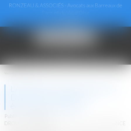
RONZEAU & ASSOCIÉS - Avocats aux Barreaux de
Paris et du Val d’Oise
Ouvrir
le
menu
Vous êtes ici :
Accueil
L'Autorité de la concurrence et la DGCCRF surveillent les éventuels prix abusifs
L'Autorité de la concurrence et la
DGCCRF surveillent les
éventuels prix abusifs
Publié le :
27/03/2020
DROIT COMMERCIAL
/
DROIT DE LA CONCURRENCE