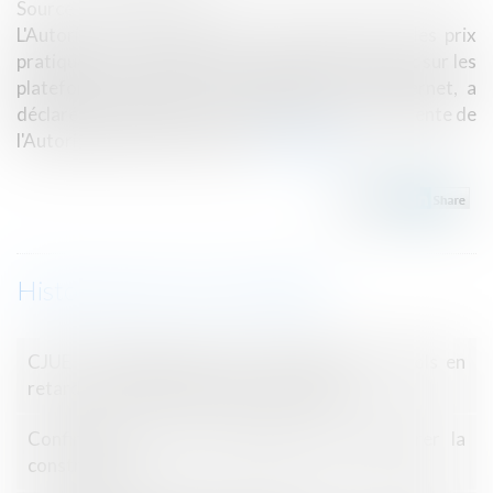
Source :
www.lefigaro.fr
L'Autorité de la concurrence surveille de près les prix
pratiqués sur certains types de bien, notamment sur les
plateformes d'achats et de livraisons sur internet, a
déclaré lundi à Reuters Isabelle de Silva, la présidente de
l'Autorité de la concurrence...
Lire la suite
Historique
CJUE : l'indemnisation des voyageurs pour vols en
retard ou annulés peut-elle être exclue ?
Confinement : Faut-il attendre pour démarrer la
construction ?