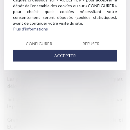
du syndic de copropriété
dépôt de l'ensemble des cookies ou sur « CONFIGURER »
pour choisir quels cookies nécessitant votre
consentement seront déposés (cookies statistiques),
La caution ne peut pas se prévaloir de la prescription
avant de continuer votre visite du site.
du Code de la consommation
Plus d'informations
Le solde du prix n'est dû au constructeur qu'à la levée
CONFIGURER
REFUSER
des réserves
ACCEPTER
Indemnisation du préjudice du syndicat en cas de
travaux irréguliers réalisés par le syndic
Les pronostics de jeux de hasard sont des pratiques
déloyales
Initiatives d'un maître d'oeuvre : pas de paiement par
le propriétaire
Grande distribution : premières sanctions depuis la loi
EGalim