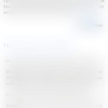
l'action sociale et des familles, interdit l'expulsion de
tout locataire pendant la période allant du 1er
novembre au 31 mars de chaque année...
Lire la suite
Historique
Un arrêté publié pour la réglementation «tertiaire»
Divulgation d’une information de nature à jeter le
discrédit sur un concurrent et absence de preuves
suffisantes pour établir la véracité des critiques
Covid-19 : quid en cas de congé d'un locataire ?
Jusqu'où doit aller le juge qui annule une clause