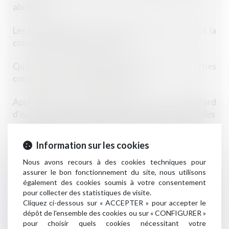
abusive ?
Les index Bâtiment, Travaux publics et divers de la
construction en janvier 2020
Qu’est-ce qu’un ensemble immobilier avec parties
communes à tous les immeubles ?
Apple écope d'une amende record de 1,1 milliard
d'euros en France pour pratiques anticoncurrentielles
Réglementation applicable à la construction d'un abri
Information sur les cookies
démontable
Nous avons recours à des cookies techniques pour
assurer le bon fonctionnement du site, nous utilisons
Steaks hachés contaminés : responsabilité du gérant
également des cookies soumis à votre consentement
de la société de fabrication
pour collecter des statistiques de visite.
Cliquez ci-dessous sur « ACCEPTER » pour accepter le
Copropriété : le terrain sans propriétaire certain
dépôt de l'ensemble des cookies ou sur « CONFIGURER »
devient partie commune
pour choisir quels cookies nécessitant votre