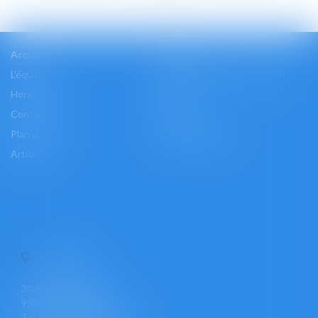
Accueil
Cabinet
L'équipe
Les domaines d'intervention
Honoraires
Actus
Contact
Accès
Plan du site
Mentions légales
Articles
PONTOISE
30 Rue Pierre Butin
95300 PONTOISE
Tél : +33 (0)1 30 30 34 34