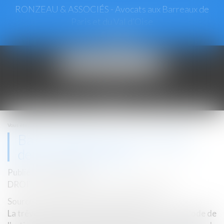
RONZEAU & ASSOCIÉS - Avocats aux Barreaux de
Paris et du Val d’Oise
Ouvrir
le
menu
Vous êtes ici :
Accueil
Bail d’habitation et prorogation de la trêve hivernale
Bail d’habitation et prorogation
de la trêve hivernale
Publié le :
16/04/2020
DROIT IMMOBILIER
/
BAUX D'HABITATION
Source :
www.maisondescommunes85.fr
La trêve hivernale, prévue à l'article L. 115-3 du Code de