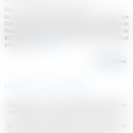
Source :
revuefiduciaire.grouperf.com
Le comité de l’abus de droit fiscal a reconnu que
l’administration était fondée à appliquer la procédure de
l’abus de droit fiscal et a considéré que la majoration de
80% était applicable au motif que la conclusion d'un bail
d'habitation...
Lire la suite
Historique
Copropriété : la clause d’habitation bourgeoise
n’interdisait pas les logements sociaux | SOS conso
Droit au bail et pas-de-porte : deux notions bien
différentes des baux commerciaux - Capital.fr