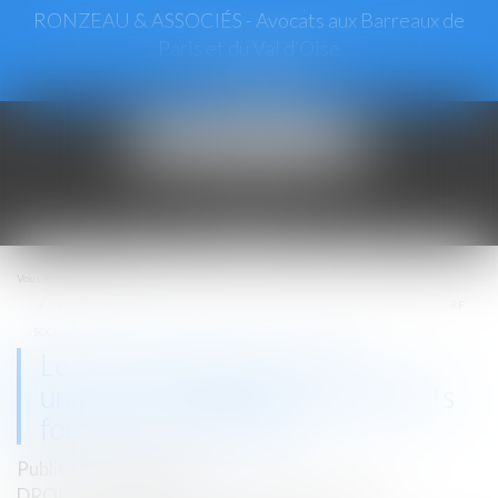
RONZEAU & ASSOCIÉS - Avocats aux Barreaux de
Paris et du Val d’Oise
Ouvrir
le
menu
Vous êtes ici :
Accueil
Le bail d'habitation visait uniquement à générer des déficits fonciers - RF
SOCIAL
Le bail d'habitation visait
uniquement à générer des déficits
fonciers - RF SOCIAL
Publié le :
21/11/2017
DROIT IMMOBILIER
/
BAUX D'HABITATION