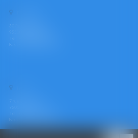
PONTOISE
30 Rue Pierre Butin
95300 PONTOISE
Tél : +33 (0)1 30 30 34 34
Fax : +33 (0)1 30 31 23 12
PARIS
7 rue Léon Cogniet
75017 PARIS
Tél : +33 (0)1 30 30 34 34
Fax : +33 (0)1 30 31 23 12