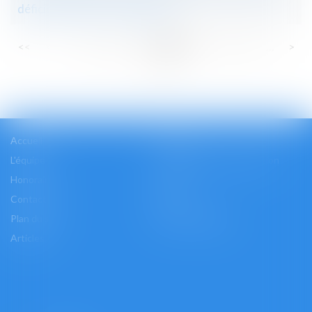
déficits fonciers - RF SOCIAL
...
...
<<
<
87
88
89
90
91
92
93
>
>>
Accueil
Cabinet
L'équipe
Les domaines d'intervention
Honoraires
Actus
Contact
Accès
Plan du site
Mentions légales
Articles