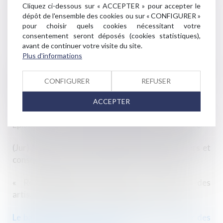
Cliquez ci-dessous sur « ACCEPTER » pour accepter le
décennale et inversement
dépôt de l'ensemble des cookies ou sur « CONFIGURER »
pour choisir quels cookies nécessitant votre
Immobilier : l’encadrement des loyers annulé à Paris
consentement seront déposés (cookies statistiques),
par le tribunal administratif - Le Moniteur
avant de continuer votre visite du site.
Plus d'informations
Bail commercial : nullité de la demande de
renouvellement adressée au seul usufruitier -
CONFIGURER
REFUSER
Éditions Francis Lefebvre
ACCEPTER
Ratification de la réforme du droit des contrats -
Episode 5 : L'imprévision - Éditions Francis Lefebvre
(Jur) Notion de violation du POS par les preneurs et
conséquences pour le propriétaire | Lextenso.fr
« Responsabilités, garanties et assurances des
artisans et entrepreneurs du bâtiment » - AQC
Le bail d'habitation visait uniquement à générer des