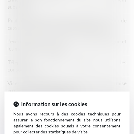
subsidiaire !
Publicité télévisée et grande distribution : la Cour de
cassation encadre les promotions temporaires !
L'exécutif renforce la lutte contre l'habitat indigne et
les marchands de sommeil
Téléphonie : quelle protection pour les
consommateurs ?
Vice caché : la prescription court à compter de la mise
en cause par le maître d’ouvrage
Information sur les cookies
Notification à l’Autorité de la concurrence d’un
recours contre sa décision : gare aux délais !
Nous avons recours à des cookies techniques pour
assurer le bon fonctionnement du site, nous utilisons
Prêts à taux zéro : des précisions pour les nouveaux
également des cookies soumis à votre consentement
pour collecter des statistiques de visite.