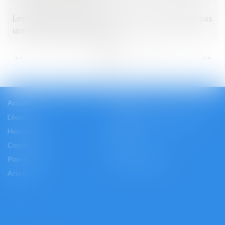
Les restrictions liées au Covid-19 ne constituent pas
une perte de la chose louée !
...
...
<<
<
5
6
7
8
9
10
11
>
>>
Accueil
Cabinet
L'équipe
Les domaines d'intervention
Honoraires
Actus
Contact
Accès
Plan du site
Mentions légales
Articles