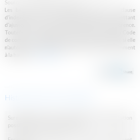
Source :
www.lemag-juridique.com
Les baux commerciaux peuvent contenir une clause
d’indexation (ou « clause d’échelle mobile ») permettant
d’ajuster le loyer en fonction d’un indice de référence.
Toutefois, en application de l’article L 145-39 du Code
de commerce, une telle clause devient inopposable si elle
n’autorise la variation que dans un seul sens, notamment
à la hausse...
Lire la suite
Historique
Surendettement : passé le délai, plus de contestation
possible des créances non visées
Enrichissement injustifié : une action strictement