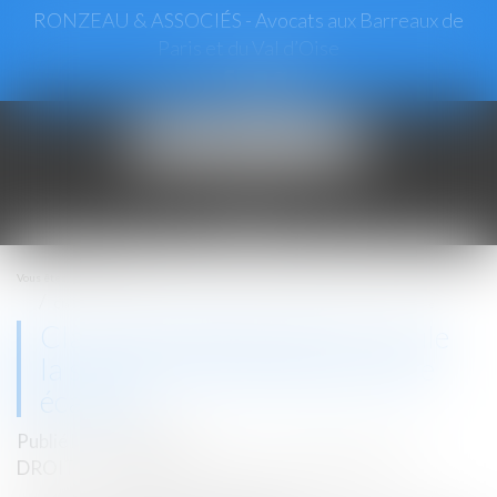
RONZEAU & ASSOCIÉS - Avocats aux Barreaux de
Paris et du Val d’Oise
Ouvrir
le
menu
Vous êtes ici :
Accueil
Clause d’indexation illicite : seule la stipulation prohibée peut être écartée
Clause d’indexation illicite : seule
la stipulation prohibée peut être
écartée
Publié le :
10/06/2025
DROIT COMMERCIAL
/
BAUX COMMERCIAUX