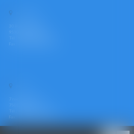
PONTOISE
30 Rue Pierre Butin
95300 PONTOISE
Tél : +33 (0)1 30 30 34 34
Fax : +33 (0)1 30 31 23 12
PARIS
7 rue Léon Cogniet
75017 PARIS
Tél : +33 (0)1 30 30 34 34
Fax : +33 (0)1 30 31 23 12