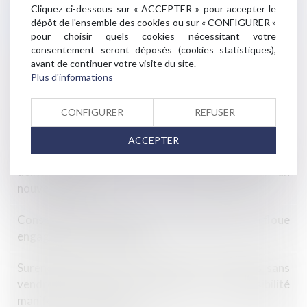
Cliquez ci-dessous sur « ACCEPTER » pour accepter le
Clause d’indexation illicite : seule la stipulation
dépôt de l'ensemble des cookies ou sur « CONFIGURER »
prohibée peut être écartée
pour choisir quels cookies nécessitant votre
consentement seront déposés (cookies statistiques),
Vote des détenus : il est impératif de préserver la
avant de continuer votre visite du site.
sincérité du scrutin
Plus d'informations
Dernières précisions sur l’effacement partiel des
CONFIGURER
REFUSER
dettes et le devenir de la résidence principale
ACCEPTER
Construction et logement : les permis de construire
délivrés entre 2021 et 2024 prolongés par un
nouveau décret
Conseiller en investissements : une information floue
engage sa responsabilité
Surendettement : pas d’effacement de dettes sans
vendre la résidence principale, sauf impossibilité
manifeste de se reloger