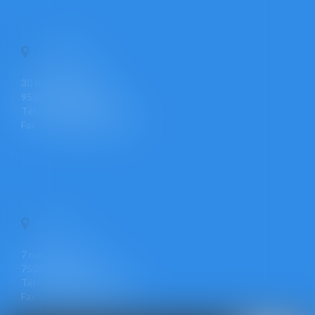
PONTOISE
30 Rue Pierre Butin
95300 PONTOISE
Tél : +33 (0)1 30 30 34 34
Fax : +33 (0)1 30 31 23 12
PARIS
7 rue Léon Cogniet
75017 PARIS
Tél : +33 (0)1 30 30 34 34
Fax : +33 (0)1 30 31 23 12