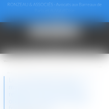
RONZEAU & ASSOCIÉS - Avocats aux Barreaux de
Paris et du Val d’Oise
Ouvrir
le
menu
Vous êtes ici :
Accueil
Le commandement de payer en matière de loyers impayés, requiert le respect
de mentions obligatoires sous peine d'être frappé de nullité
Le commandement de payer en
matière de loyers impayés,
requiert le respect de mentions
obligatoires sous peine d'être
frappé de nullité