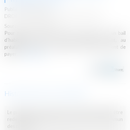
Publié le :
19/02/2019
DROIT IMMOBILIER
/
BAUX D'HABITATION
Source :
edito.seloger.com
Pour mettre en œuvre la clause résolutoire d’un bail
d’habitation pour des loyers impayés, il faut, au
préalable, adresser au locataire un commandement de
payer...
Lire la suite
Historique
Le promoteur en retard sur la construction peut être
redevable d'indemnités prévues par le droit commun
des contrats