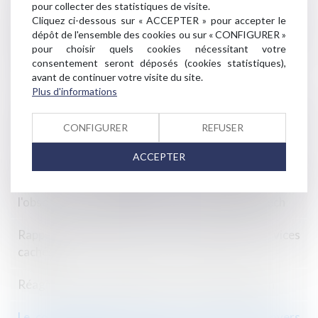
bail commercial?
pour collecter des statistiques de visite.
Cliquez ci-dessous sur « ACCEPTER » pour accepter le
dépôt de l'ensemble des cookies ou sur « CONFIGURER »
Quel délai de prescription pour les dettes de
pour choisir quels cookies nécessitant votre
consommation?
consentement seront déposés (cookies statistiques),
avant de continuer votre visite du site.
Erreur sur la hauteur de construction
Plus d'informations
Loi Elan : vers un meilleur encadrement des meublés
CONFIGURER
REFUSER
de tourisme
ACCEPTER
UFC Que Choisir propose de prolonger la garantie
légale de conformité, pour lutter contre
l'obsolescence programmée des produits high tech
Rappel des délais pour agir en garantie des vices
cachés
Réagir face aux incidents lors d'une construction
Le commandement de payer en matière de loyers