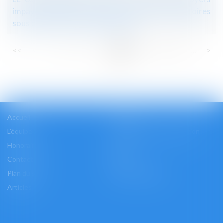
impayés, requiert le respect de mentions obligatoires
sous peine d'être frappé de nullité
...
...
<<
<
75
76
77
78
79
80
81
>
>>
Accueil
Cabinet
L'équipe
Les domaines d'intervention
Honoraires
Actus
Contact
Accès
Plan du site
Mentions légales
Articles