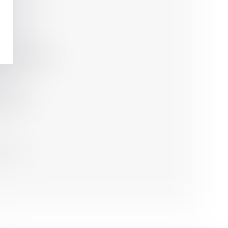
ère au locataire
ublic.fr
efebvre