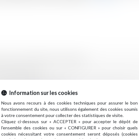
d'un retard - Éditions Francis Lefebvre
 | Dalloz Actualité
hands de sommeil - Le Moniteur
Information sur les cookies
es ordonnances ? - Le Moniteur
Nous avons recours à des cookies techniques pour assurer le bon
fonctionnement du site, nous utilisons également des cookies soumis
à votre consentement pour collecter des statistiques de visite.
e rencontres
Cliquez ci-dessous sur « ACCEPTER » pour accepter le dépôt de
l'ensemble des cookies ou sur « CONFIGURER » pour choisir quels
élaboration d'un nouveau PLU
cookies nécessitant votre consentement seront déposés (cookies