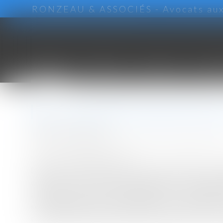
RONZEAU & ASSOCIÉS - Avocats aux B
ACCUEIL
CABINET
L'ÉQUIPE
ORGA
Vous êtes ici :
Accueil
Le Conseil d'Etat valide le Permis d'aménager - BATIACTU
Le Conseil d'Etat valide le Per
Publié le :
26/07/2017
DROIT IMMOBILIER
/
DROIT DE LA CONSTRUCT
Source :
www.batiactu.com
Le décret du 27 février 2017 instaurant le Permis d'a
d'Etat. Ce texte avait été attaqué par l'Ordre des 
architecte pour les lotissements, fixé à 2.500m²
constitutionnel. Ainsi en a décidé le Conseil d'Etat
dernier. Mais il était défendu notamment par le Conse