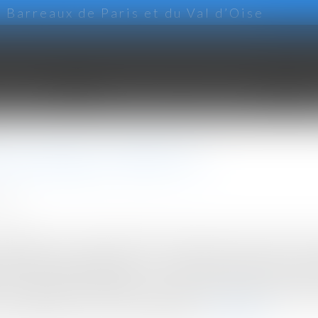
arreaux de Paris et du Val d’Oise
NIGRAMME
LES DOMAINES D'INTERVENTION
HO
mis d'aménager - BATIACTU
ION
ménager, issu de la loi LCAP, ne passera pas devant le Consei
géomètres-experts (OGE). Le Conseil d'Etat a tranché : le dé
 (le "permis d'aménager"), ne fera pas l'objet d'une ques
, le 21 juillet 2017. L'Ordre des géomètres-experts (OGE) av
il national de l'ordre des architectes...
Lire la suite