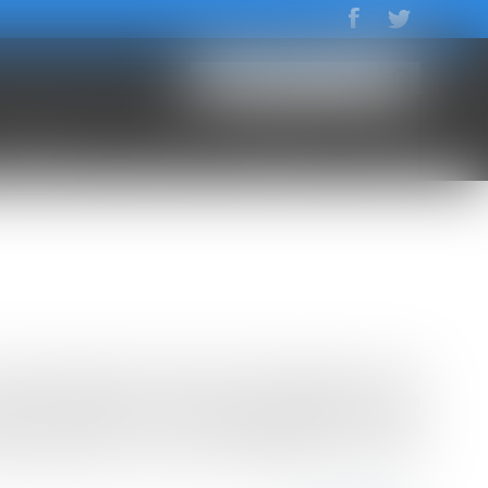
NORAIRES
ACTUS
CONTACT
ACCÈS
l constitutionnel. Ainsi vient d'en décider le Conseil
cret instaurant un seuil de recours obligatoire à un
tion prioritaire de constitutionnalité au Conseil
ait attaqué ce texte, après sa publication en février