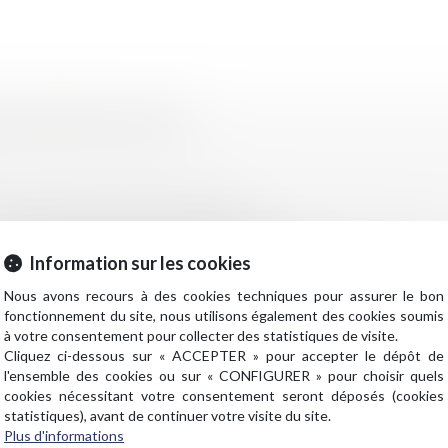
ire postérieure à la vente
 quel sort pour le contrat en cours ?
pertise en matière d’irresponsabilité pénale
Information sur les cookies
Nous avons recours à des cookies techniques pour assurer le bon
erte de chance
fonctionnement du site, nous utilisons également des cookies soumis
à votre consentement pour collecter des statistiques de visite.
aître d’ouvrage contre le fournisseur de matériaux
Cliquez ci-dessous sur « ACCEPTER » pour accepter le dépôt de
l'ensemble des cookies ou sur « CONFIGURER » pour choisir quels
entation exponentielle des charges ne suffit pas
cookies nécessitant votre consentement seront déposés (cookies
statistiques), avant de continuer votre visite du site.
Plus d'informations
tre résiliés en ligne