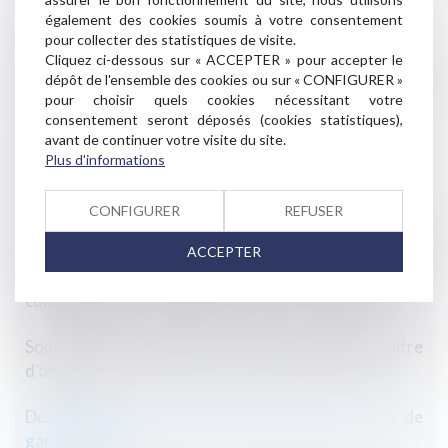
responsabilité du syndic est encore confirmée
également des cookies soumis à votre consentement
pour collecter des statistiques de visite.
Cliquez ci-dessous sur « ACCEPTER » pour accepter le
ICPE : le non respect de la réglementation peut
dépôt de l'ensemble des cookies ou sur « CONFIGURER »
constituer un trouble commercial et un acte de
pour choisir quels cookies nécessitant votre
concurrence déloyale
consentement seront déposés (cookies statistiques),
avant de continuer votre visite du site.
Suppression de l'exigence de signature sur les
Plus d'informations
documents d'identité des parties à la location
CONFIGURER
REFUSER
Pour la CJUE, l’action en contrefaçon de marque peut
être introduite devant les juridictions de l’Etat
ACCEPTER
membre dont dépendent les consommateurs
concernés
Sous-traitance irrégulière et responsabilité du maître
d’œuvre
Désormais un boxe de stationnement peut servir de
garde meuble