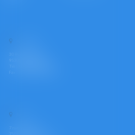
PONTOISE
30 Rue Pierre Butin
95300 PONTOISE
Tél : +33 (0)1 30 30 34 34
Fax : +33 (0)1 30 31 23 12
PARIS
7 rue Léon Cogniet
75017 PARIS