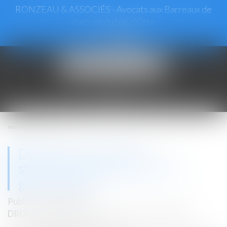
RONZEAU & ASSOCIÉS - Avocats aux Barreaux de
Paris et du Val d’Oise
Ouvrir
le
menu
Vous êtes ici :
Accueil
Désormais un boxe de stationnement peut servir de garde meuble
Désormais un boxe de
stationnement peut servir de
garde meuble
Publié le :
08/10/2019
DROIT IMMOBILIER
/
DROIT DE LA PROPRIÉTÉ