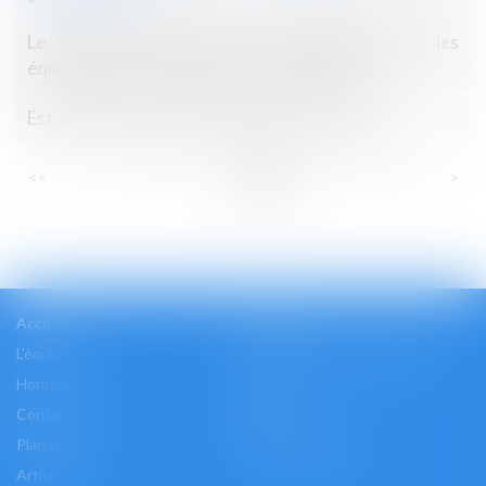
Le Sénat valide l’indice de réparabilité pour les
équipements électriques et électroniques
Est-il nécessaire de rétablir l'APL accession ?
...
...
<<
<
70
71
72
73
74
75
76
>
>>
Accueil
Cabinet
L'équipe
Les domaines d'intervention
Honoraires
Actus
Contact
Accès
Plan du site
Mentions légales
Articles