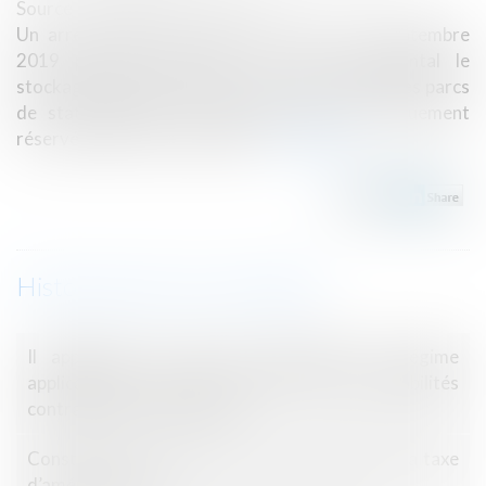
Source :
www.objectif-justice.fr
Un arrêté publié au Journal officiel du 22 septembre
2019 prévoit d'autoriser à titre expérimental le
stockage d'objets dans des boxes situés dans des parcs
de stationnement qui étaient jusque là uniquement
réservés à garer les véhicules...
Lire la suite
Historique
Il appartient au juge de déterminer le régime
applicable en cas de non-cumul des responsabilités
contractuelle et délictuelle
Construction : devez-vous vous acquitter de la taxe
d’aménagement ?