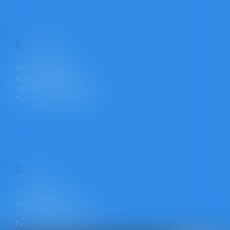
PONTOISE
30 Rue Pierre Butin
95300 PONTOISE
Tél : +33 (0)1 30 30 34 34
Fax : +33 (0)1 30 31 23 12
PARIS
7 rue Léon Cogniet
75017 PARIS
Tél : +33 (0)1 30 30 34 34
Fax : +33 (0)1 30 31 23 12