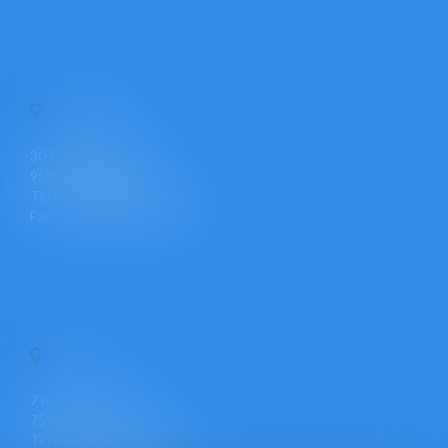
PONTOISE
30 Rue Pierre Butin
95300 PONTOISE
Tél : +33 (0)1 30 30 34 34
Fax : +33 (0)1 30 31 23 12
PARIS
7 rue Léon Cogniet
75017 PARIS
Tél : +33 (0)1 30 30 34 34