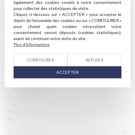
également des cookies soumis à votre consentement
pour collecter des statistiques de visite.
DPE : le calendrier de l'interdiction de location des
Cliquez ci-dessous sur « ACCEPTER » pour accepter le
passoires thermiques bientôt adapté
dépôt de l'ensemble des cookies ou sur « CONFIGURER »
pour choisir quels cookies nécessitant votre
consentement seront déposés (cookies statistiques),
La construction neuve : données et études
avant de continuer votre visite du site.
statistiques
Plus d'informations
Droits de diffusion des événements sportifs et abus
CONFIGURER
REFUSER
de position dominante
ACCEPTER
Agence de voyages et obligation d’information
précontractuelle
Expropriation, rétrocession, recours : les délais
Révision des baux commerciaux et professionnels :
les indices au deuxième trimestre 2024
Google Shopping : l'abus de position dominante et