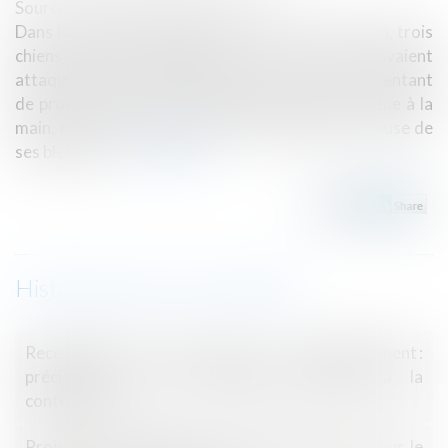
Source :
www.lemag-juridique.com
Dans l’affaire portée devant la Cour de cassation, trois
chiens s’étaient échappés de leur enclos et avaient
attaqué le chien d’une femme dans sa cour. En tentant
de protéger son chien, la femme avait été mordue à la
main, et son animal avait dû être euthanasié à cause de
ses blessures...
Lire la suite
Historique
Recevabilité d’un dossier de surendettement :
précisions sur les conditions relatives à la
contestation
Projet de loi de finances : le coup de massue sur le