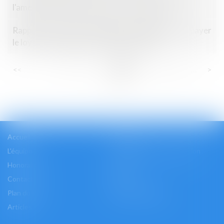
l'amende de 2,4 milliards d'euros confirmés
Rappel : le locataire est libéré de l’obligation de payer
le loyer à l’expiration du délai de préavis
...
...
<<
<
15
16
17
18
19
20
21
>
>>
Accueil
Cabinet
L'équipe
Les domaines d'intervention
Honoraires
Actus
Contact
Accès
Plan du site
Mentions légales
Articles