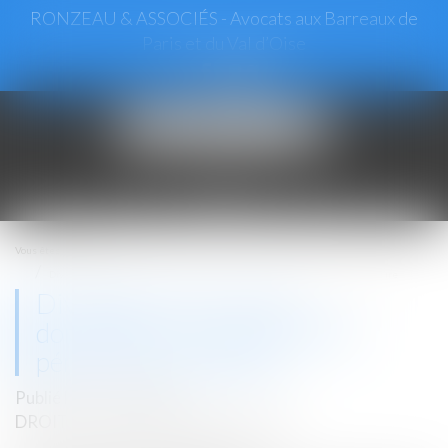
RONZEAU & ASSOCIÉS - Avocats aux Barreaux de
Paris et du Val d’Oise
Ouvrir
le
menu
Vous êtes ici :
Accueil
Divagation d’un animal domestique et responsabilité pénale du propriétaire
Divagation d’un animal
domestique et responsabilité
pénale du propriétaire
Publié le :
17/10/2024
DROIT PÉNAL
/
(NPU) INFRACTION