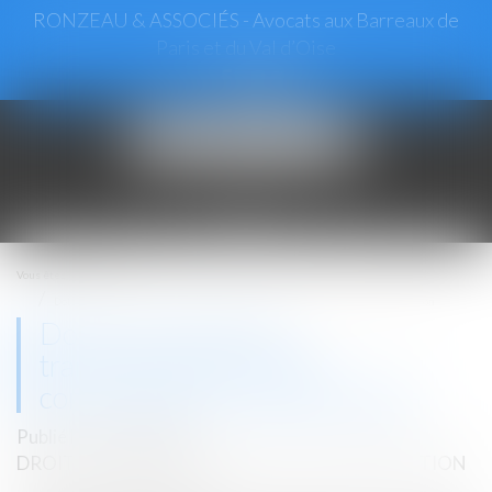
RONZEAU & ASSOCIÉS - Avocats aux Barreaux de
Paris et du Val d’Oise
Ouvrir
le
menu
Vous êtes ici :
Accueil
Dol du constructeur : transmission de l’action contractuelle et caractérisation
Dol du constructeur :
transmission de l’action
contractuelle et caractérisation
Publié le :
27/09/2018
DROIT IMMOBILIER
/
DROIT DE LA CONSTRUCTION