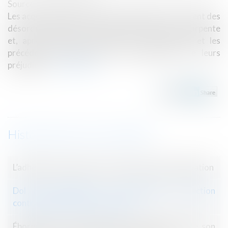
Source :
www.lextenso.fr
Les acquéreurs d’une maison individuelle constatent des
désordres affectant le réseau électrique et la charpente
et, après expertise, assignent le constructeur et les
précédents propriétaires en indemnisation de leurs
préjudices...
Lire la suite
Historique
L’adhésion à Twitter est un contrat de consommation
Dol du constructeur : transmission de l’action
contractuelle et caractérisation
Éborgné par un pommeau de douche, privé de son