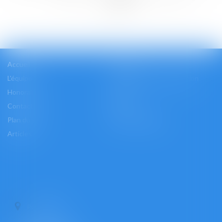
>>
Accueil
Cabinet
L'équipe
Les domaines d'intervention
Honoraires
Actus
Contact
Accès
Plan du site
Mentions légales
Articles
PONTOISE