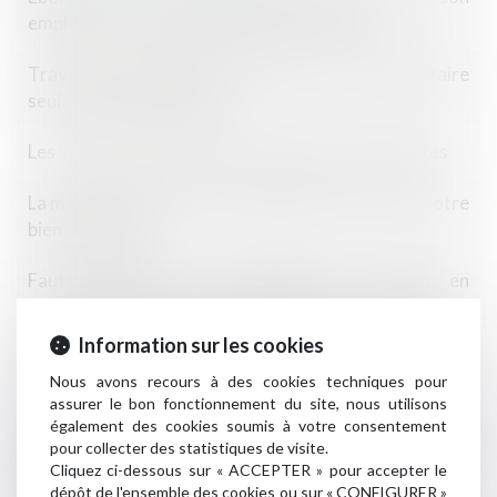
emploi, un routier fait condamner un hôtel
Travaux: le syndic ne peut facturer un copropriétaire
seul sans accord de l’AG
Les victimes d'ententes demandent des indemnités
La mairie a bien le droit de préempter à bas prix votre
bien immobilier
Faute dolosive du constructeur : action en
responsabilité contractuelle attachée à l’immeuble
Information sur les cookies
Obtenir l'aval de l'administration sur vos garanties
Nous avons recours à des cookies techniques pour
commerciales
assurer le bon fonctionnement du site, nous utilisons
également des cookies soumis à votre consentement
Responsabilité Du Syndicat En En Cas De Préjudice De
pour collecter des statistiques de visite.
Jouissance Pour Absence De Déneigement De La
Cliquez ci-dessous sur « ACCEPTER » pour accepter le
Toiture
dépôt de l'ensemble des cookies ou sur « CONFIGURER »