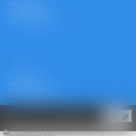
30 Rue Pierre Butin
95300 PONTOISE
Tél : +33 (0)1 30 30 34 34
Fax : +33 (0)1 30 31 23 12
PARIS
7 rue Léon Cogniet
75017 PARIS
Tél : +33 (0)1 30 30 34 34
Fax : +33 (0)1 30 31 23 12
Septeo Digital & Services © 2017