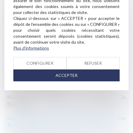
respect d’engagements
assurer le bon fonctionnement du site, nous utilisons
également des cookies soumis à votre consentement
pour collecter des statistiques de visite.
Effondrement d'immeubles à Marseille : "La
Cliquez ci-dessous sur « ACCEPTER » pour accepter le
responsabilité pénale de la municipalité est engagée"
dépôt de l'ensemble des cookies ou sur « CONFIGURER »
pour choisir quels cookies nécessitant votre
Votre locataire a été muté : peut-il réduire son
consentement seront déposés (cookies statistiques),
préavis ?
avant de continuer votre visite du site.
Plus d'informations
Désordre après la réception des travaux : quel délai
pour agir en justice ?
CONFIGURER
REFUSER
ACCEPTER
Airbnb assigné en justice par les hôteliers pour
«concurrence déloyale»
Manquement Du Bailleur à Son Obligation De
Délivrance
Une entreprise de construction peut facturer des
frais qui n'étaient pas prévus par le devis initial