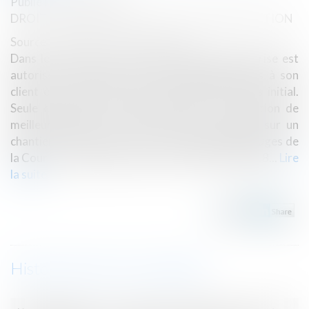
Publié le :
07/11/2018
DROIT IMMOBILIER
/
DROIT DE LA CONSTRUCTION
Source :
demarchesadministratives.fr
Dans le secteur de la construction, une entreprise est
autorisée à facturer des frais supplémentaires à son
client et qui n’étaient pas prévus dans le devis initial.
Seule condition : cela doit garantir une exécution de
meilleure qualité ou éviter la prise de retard sur un
chantier. C’est en tout cas ce qu’ont rappelé les juges de
la Cour de cassation dans un arrêt du 24 mai 2018...
Lire
la suite
Historique