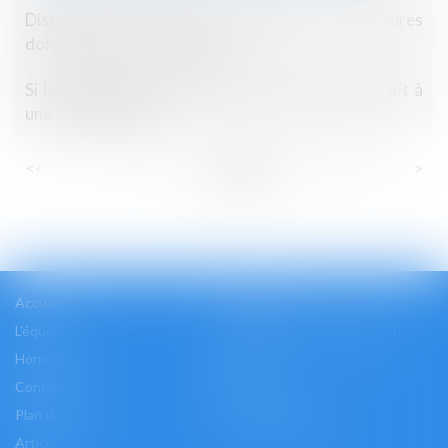
Distribution sélective sur Internet : les mesures
doivent être proportionnées
Si le chauffage fonctionne mal, le locataire a droit à
une indemnisation
...
...
<<
<
78
79
80
81
82
83
84
>
>>
Accueil
Cabinet
L'équipe
Les domaines d'intervention
Honoraires
Actus
Contact
Accès
Plan du site
Mentions légales
Articles