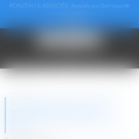
RONZEAU & ASSOCIÉS - Avocats aux Barreaux de
Paris et du Val d’Oise
Ouvrir
le
menu
Vous êtes ici :
Accueil
Une entreprise de construction peut facturer des frais qui n'étaient pas prévus
par le devis initial
Une entreprise de construction
peut facturer des frais qui
n'étaient pas prévus par le devis
initial