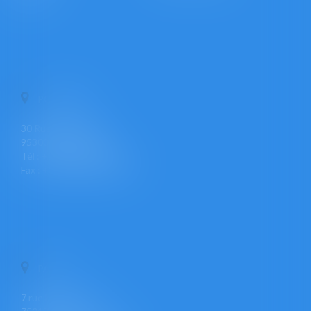
PONTOISE
30 Rue Pierre Butin
95300 PONTOISE
Tél : +33 (0)1 30 30 34 34
Fax : +33 (0)1 30 31 23 12
PARIS
7 rue Léon Cogniet