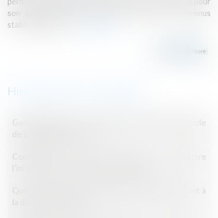
permet au locataire (le preneur) d’exploiter un local pour
son activité, tout en offrant une source de revenus
stable au bailleur...
Lire la suite
Historique
Google AdSense : le Tribunal de l’UE annule l’amende
de 1,49 milliard d’euros
Confiscation d’un bien servant à commettre
l’infraction et notion de libre disposition
Quel sort pour la servitude établie postérieurement à
la division parcellaire ?