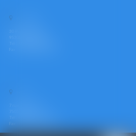
PONTOISE
30 Rue Pierre Butin
95300 PONTOISE
Tél : +33 (0)1 30 30 34 34
Fax : +33 (0)1 30 31 23 12
PARIS
7 rue Léon Cogniet
75017 PARIS
Tél : +33 (0)1 30 30 34 34
Fax : +33 (0)1 30 31 23 12