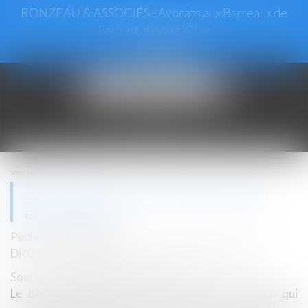
RONZEAU & ASSOCIÉS - Avocats aux Barreaux de
Paris et du Val d’Oise
Ouvrir
le
menu
Vous êtes ici :
Accueil
La fixation et la révision du loyer commercial
La fixation et la révision du loyer
commercial
Publié le :
25/09/2024
DROIT COMMERCIAL
/
BAUX COMMERCIAUX
Source :
www.lemag-juridique.com
Le bail commercial est un contrat fondamental, qui