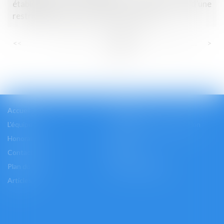
établissements de crédit est constitutif d’une
restriction de la concurrence par objet
...
...
<<
<
16
17
18
19
20
21
22
>
>>
Accueil
Cabinet
L'équipe
Les domaines d'intervention
Honoraires
Actus
Contact
Accès
Plan du site
Mentions légales
Articles