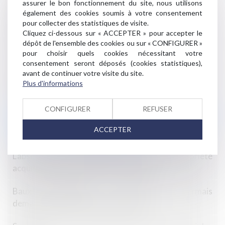
Les pertes de revenus des parents aidants ne sont
assurer le bon fonctionnement du site, nous utilisons
également des cookies soumis à votre consentement
pas toujours indemnisables
pour collecter des statistiques de visite.
Cliquez ci-dessous sur « ACCEPTER » pour accepter le
Site internet sur mesure : prestation de services, pas
dépôt de l'ensemble des cookies ou sur « CONFIGURER »
vente
pour choisir quels cookies nécessitant votre
consentement seront déposés (cookies statistiques),
Construction : éligibilité au fonds de prévention du
avant de continuer votre visite du site.
Plus d'informations
phénomène de mouvements de terrain
Gestion des pénuries, contrôle des distributeurs et
CONFIGURER
REFUSER
dépendance économique : la Cour de cassation durcit
ACCEPTER
l’appréciation des pratiques verticales !
L’absence de valeur probante d’un acte de notoriété
acquisitive ne peut entraîner sa nullité
Baux commerciaux : vous pouvez désormais
demander la mensualisation du loyer