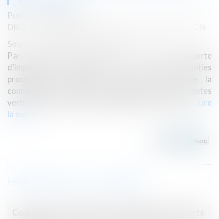
Publié le :
04/06/2026
DROIT COMMERCIAL
/
DROIT DE LA DISTRIBUTION
Source :
www.lemag-juridique.com
Par cet arrêt, la Cour de cassation apporte
d’importantes précisions tant sur les garanties
procédurales applicables devant l’Autorité de la
concurrence que sur la caractérisation des ententes
verticales et de l’abus de dépendance économique...
Lire
la suite
Historique
Concurrence déloyale et déontologie des experts-