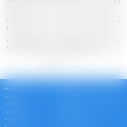
Surendettement : examen distinct de la bonne foi des
époux
Contrat clair et précis : le juge ne peut en modifier la
portée
La reconnaissance du préjudice psychique des
victimes de viols comme dommage corporel
...
<<
<
1
2
3
4
5
6
7
>
>>
Accueil
Cabinet
L'équipe
Les domaines d'intervention
Honoraires
Actus
Contact
Accès
Plan du site
Mentions légales