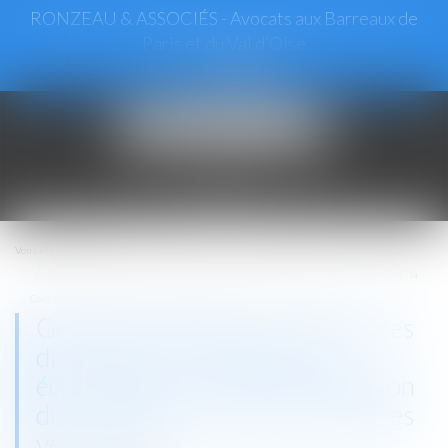
RONZEAU & ASSOCIÉS - Avocats aux Barreaux de
Paris et du Val d’Oise
Ouvrir
le
menu
Vous êtes ici :
Accueil
Gestion des pénuries, contrôle des distributeurs et dépendance économique : la
Cour de cassation durcit l’appréciation des pratiques verticales !
Gestion des pénuries, contrôle des
distributeurs et dépendance
économique : la Cour de cassation
durcit l’appréciation des pratiques
verticales !