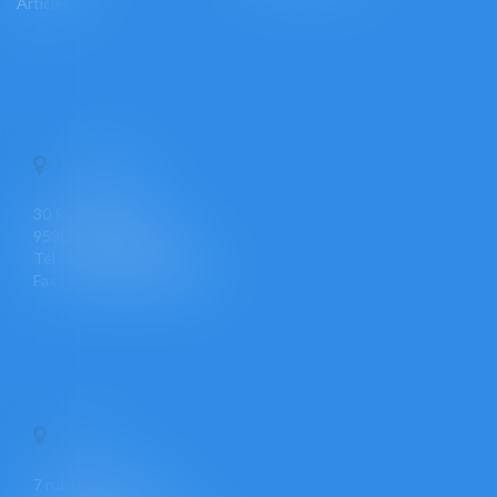
Articles
PONTOISE
30 Rue Pierre Butin
95300 PONTOISE
Tél : +33 (0)1 30 30 34 34
Fax : +33 (0)1 30 31 23 12
PARIS
7 rue Léon Cogniet