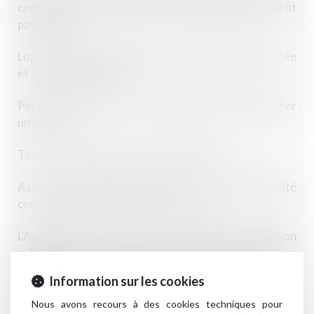
comptables : le manquement déontologique ne suffit
pas à lui seul
Logement décent : distinction entre exécution forcée
et action indemnitaire
Perte de gains futurs : la victime n'a pas à rechercher
un emploi
Taxi : comprendre les tarifs réglementés
Assurance dommages-ouvrage : la responsabilité
contractuelle de droit commun écartée
L'Autorité de la concurrence lance une consultation
publique dans le cadre d’une étude relative aux
orientations informelles en matière de
Information sur les cookies
développement durable
Nous avons recours à des cookies techniques pour