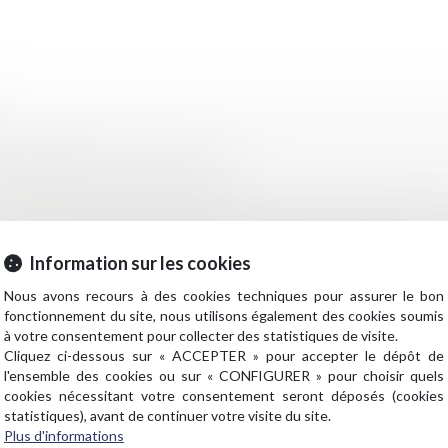
escriptibilité du réputé non écrit
ême groupe : l’Autorité modifie sa pratique décisionnelle à la
n précise le régime des clauses contraires à l’article L. 145
Information sur les cookies
Nous avons recours à des cookies techniques pour assurer le bon
errain pour des travaux
fonctionnement du site, nous utilisons également des cookies soumis
à votre consentement pour collecter des statistiques de visite.
 DGCCRF pour lutter contre la fraude en ligne
Cliquez ci-dessous sur « ACCEPTER » pour accepter le dépôt de
l'ensemble des cookies ou sur « CONFIGURER » pour choisir quels
oût
cookies nécessitant votre consentement seront déposés (cookies
statistiques), avant de continuer votre visite du site.
Plus d'informations
 PSLA peut financer un logement ancien