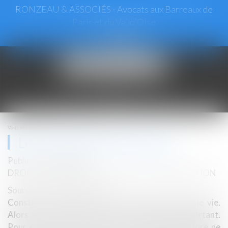
RONZEAU & ASSOCIÉS - Avocats aux Barreaux de
Paris et du Val d’Oise
Ouvrir
le
menu
Vous êtes ici :
Accueil
Le Contrat De Construction
Le Contrat De Construction
Publié le :
25/10/2018
DROIT IMMOBILIER
/
DROIT DE LA CONSTRUCTION
Source :
www.immonot.com
Construire sa maison est souvent le projet d'une vie.
Alors il ne faut pas le rater, car l'enjeu est important.
Pour éviter que ce qui doit être une belle aventure ne