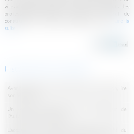
vire au cauchemar, mieux vaut confier votre projet à des
professionnels qualifiés et signer un contrat de
construction de maison individuelle (CCMI)...
Lire la
suite
Historique
Avant de choisir un constructeur pour sa maison, lire
son assurance
Un «cartel du jambon» dans le collimateur de
l'Autorité de la concurrence
L’accession sans indemnité stipulée au profit du