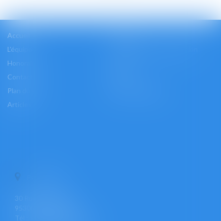
Accueil
Cabinet
L'équipe
Les domaines d'intervention
Honoraires
Actus
Contact
Accès
Plan du site
Mentions légales
Articles
PONTOISE
30 Rue Pierre Butin
95300 PONTOISE
Tél : +33 (0)1 30 30 34 34