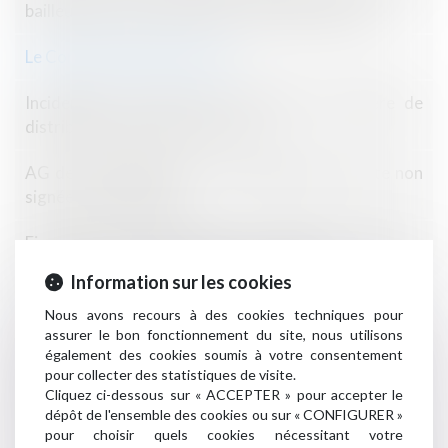
bailleur commercial et les frais de réinstallation
Le Contrat De Construction
Incidences du projet de loi Egalim en matière de
distribution et de concurrence
AG de copropriétaires : une délégation de vote non
signée est irrégulière
Fissures sur une construction : notion de dommage
évolutif et évaluation par la cour d’appel
Information sur les cookies
Commander un site Internet et se rétracter
Nous avons recours à des cookies techniques pour
assurer le bon fonctionnement du site, nous utilisons
également des cookies soumis à votre consentement
Assurance construction: le gouvernement va plaider
pour collecter des statistiques de visite.
pour une harmonisation des règles Européennes
Cliquez ci-dessous sur « ACCEPTER » pour accepter le
dépôt de l'ensemble des cookies ou sur « CONFIGURER »
Pas de droit de préemption pour le locataire
pour choisir quels cookies nécessitant votre