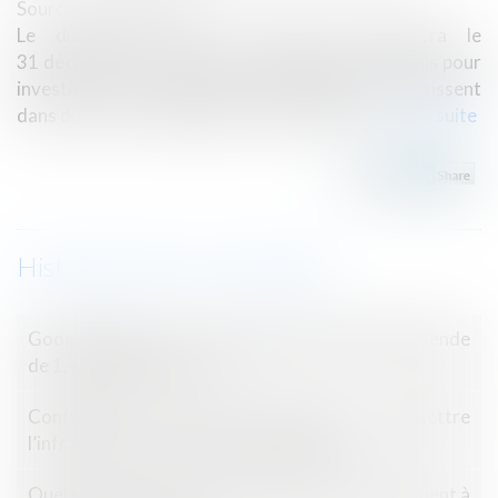
Source :
www.legifiscal.fr
Le dispositif Pinel Le dispositif disparaîtra le
31 décembre de cette année. Plus que quatre mois pour
investir avec ce dispositif. Les particuliers investissent
dans du locatif en logement collectif, dans ...
Lire la suite
Historique
Google AdSense : le Tribunal de l’UE annule l’amende
de 1,49 milliard d’euros
Confiscation d’un bien servant à commettre
l’infraction et notion de libre disposition
Quel sort pour la servitude établie postérieurement à