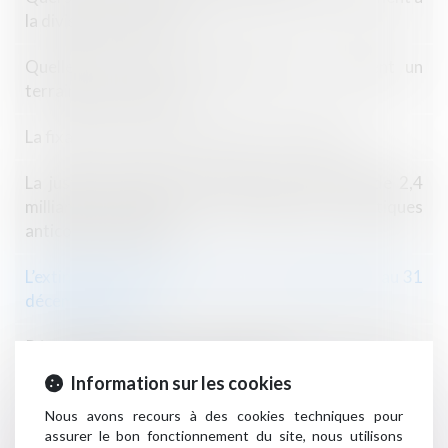
la division parcellaire ?
Quelles sont les caractéristiques qui rendent un
terrain constructible ?
La fixation et la révision du loyer commercial
La justice européenne confirme une amende de 2,4
milliards d'euros contre Google pour pratiques
anticoncurrentielles
L’extinction du dispositif « Pinel », programmée au 31
décembre 2024
Rénovation : le prêt avance mutation à taux zéro est
accessible depuis le 1er septembre
Information sur les cookies
Les règles à respecter pour les emballages, ustensiles
Nous avons recours à des cookies techniques pour
assurer le bon fonctionnement du site, nous utilisons
et contenants alimentaires