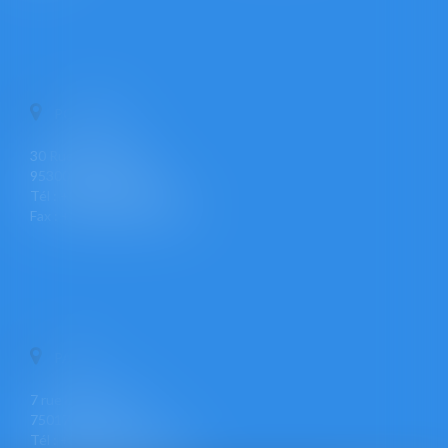
PONTOISE
30 Rue Pierre Butin
95300 PONTOISE
Tél : +33 (0)1 30 30 34 34
Fax : +33 (0)1 30 31 23 12
PARIS
7 rue Léon Cogniet
75017 PARIS
Tél : +33 (0)1 30 30 34 34