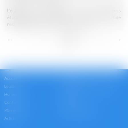
L’échange d’informations entre plusieurs
établissements de crédit est constitutif d’une
restriction de la concurrence par objet
...
...
<<
<
16
17
18
19
20
21
22
>
>>
Accueil
Cabinet
L'équipe
Les domaines d'intervention
Honoraires
Actus
Contact
Accès
Plan du site
Mentions légales
Articles