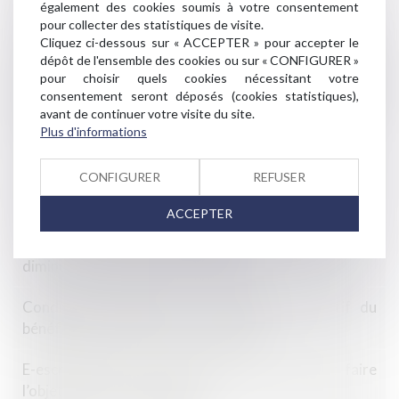
également des cookies soumis à votre consentement
pour collecter des statistiques de visite.
Déclaration commune du Réseau Européen de
Cliquez ci-dessous sur « ACCEPTER » pour accepter le
Concurrence sur l’initiative de la Commission
dépôt de l'ensemble des cookies ou sur « CONFIGURER »
européenne d’adopter des Lignes directrices sur
pour choisir quels cookies nécessitant votre
consentement seront déposés (cookies statistiques),
l'application de l'article 102 du TFUE aux pratiques
avant de continuer votre visite du site.
d’éviction abusives des entreprises en position
Plus d'informations
dominante
CONFIGURER
REFUSER
QPC : retour sur la clarté de l’article 222-32 du Code
pénal relatif à l’exhibition sexuelle
ACCEPTER
Information sur le prix des produits dont la quantité a
diminué : précisions de la DGCCRF
Condition suspensive et comportement fautif du
bénéficiaire de la promesse de vente
E-escroquerie : liste des infractions pouvant faire
l’objet d’une plainte en ligne