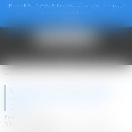
RONZEAU & ASSOCIÉS - Avocats aux Barreaux de
Paris et du Val d’Oise
Ouvrir
le
menu
Vous êtes ici :
Accueil
L’extinction du dispositif « Pinel », programmée au 31 décembre 2024
L’extinction du dispositif « Pinel »,
programmée au 31 décembre
2024
Publié le :
18/09/2024
DROIT IMMOBILIER
/
DROIT DE LA PROPRIÉTÉ