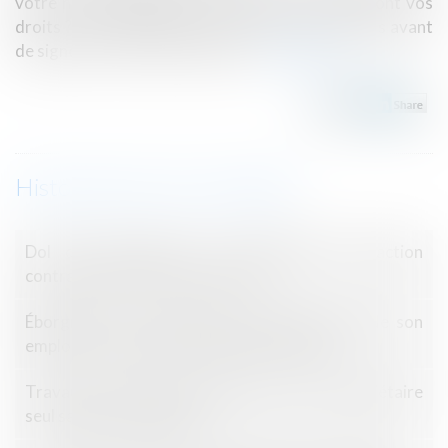
votre nouvel appartement ? Savez-vous quels sont vos
droits ? Soyez attentif et suivez tous nos conseils avant
de signer le contrat de location...
Lire la suite
Historique
Dol du constructeur : transmission de l’action
contractuelle et caractérisation
Éborgné par un pommeau de douche, privé de son
emploi, un routier fait condamner un hôtel
Travaux: le syndic ne peut facturer un copropriétaire
seul sans accord de l’AG