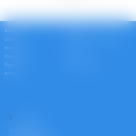
>>
Accueil
Cabinet
L'équipe
Les domaines d'intervention
Honoraires
Actus
Contact
Accès
Plan du site
Mentions légales
Articles
PONTOISE
30 Rue Pierre Butin