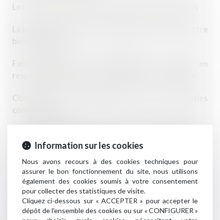
Les victimes d'ententes demandent des indemnités
La mairie a bien le droit de préempter à bas prix votre
bien immobilier
Faute dolosive du constructeur : action en
responsabilité contractuelle attachée à l’immeuble
Obtenir l'aval de l'administration sur vos garanties
commerciales
Responsabilité Du Syndicat En En Cas De Préjudice De
Jouissance Pour Absence De Déneigement De La
Information sur les cookies
Toiture
Nous avons recours à des cookies techniques pour
assurer le bon fonctionnement du site, nous utilisons
Vous pouvez surélever seul un mur mitoyen, à
également des cookies soumis à votre consentement
condition de tout payer
pour collecter des statistiques de visite.
Cliquez ci-dessous sur « ACCEPTER » pour accepter le
dépôt de l'ensemble des cookies ou sur « CONFIGURER »
Immobilier : les promoteurs dans l'expectative de la