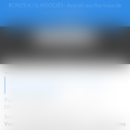
RONZEAU & ASSOCIÉS - Avocats aux Barreaux de
Paris et du Val d’Oise
Ouvrir
le
menu
Vous êtes ici :
Accueil
Logement étudiant : 5 conseils avant de signer
Logement étudiant : 5 conseils
avant de signer
Publié le :
05/09/2018
DROIT IMMOBILIER
/
BAUX D'HABITATION
Source :
www.economie.gouv.fr
Vous êtes étudiant et allez bientôt emménager dans