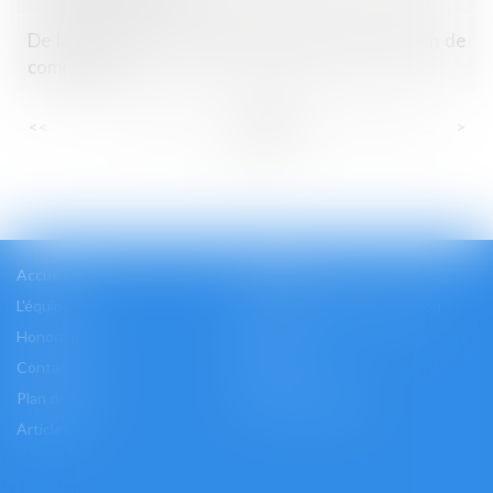
De la précision des délais d’exécution dans le bon de
commande
...
...
<<
<
42
43
44
45
46
47
48
>
>>
Accueil
Cabinet
L'équipe
Les domaines d'intervention
Honoraires
Actus
Contact
Accès
Plan du site
Mentions légales
Articles