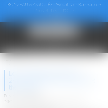
RONZEAU & ASSOCIÉS - Avocats aux Barreaux de
Paris et du Val d’Oise
Ouvrir
le
menu
Vous êtes ici :
Accueil
Loyers bloqués à partir du 24 août 2022 pour les passoires thermiques
Loyers bloqués à partir du
24 août 2022 pour les passoires
thermiques
Publié le :
17/08/2022
DROIT IMMOBILIER
/
BAUX D'HABITATION