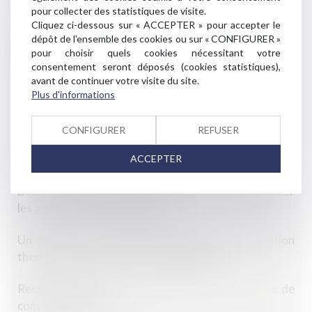
pour collecter des statistiques de visite.
du projet de construction
Cliquez ci-dessous sur « ACCEPTER » pour accepter le
dépôt de l'ensemble des cookies ou sur « CONFIGURER »
Rupture brutale des relations commerciales établie
pour choisir quels cookies nécessitant votre
par un ensemble de sociétés
consentement seront déposés (cookies statistiques),
avant de continuer votre visite du site.
Covid-19 et loyers commerciaux : la Cour de
Plus d'informations
cassation tranche en faveur des bailleurs
CONFIGURER
REFUSER
2021 : une année de records pour l’Autorité de la
concurrence
ACCEPTER
DPE : mise en œuvre des mesures destinées à pallier
les anomalies et opposabilité
Un décret sur le droit de surplomb pour l'isolation
thermique par l'extérieur d'un bâtiment
Responsabilité des associés d’une société civile de
construction-vente