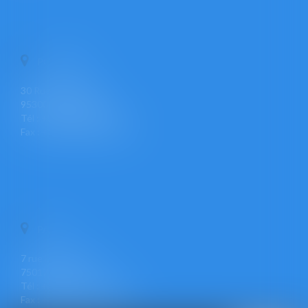
PONTOISE
30 Rue Pierre Butin
95300 PONTOISE
Tél : +33 (0)1 30 30 34 34
Fax : +33 (0)1 30 31 23 12
PARIS
7 rue Léon Cogniet
75017 PARIS
Tél : +33 (0)1 30 30 34 34
Fax : +33 (0)1 30 31 23 12