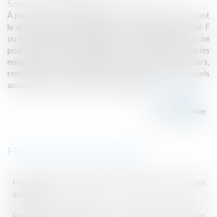
Source :
www.service-public.fr
À partir du 24 août 2022, les loyers des logements dont
le diagnostic de performance énergétique est classé F
ou G (« passoires énergétiques » ou « thermiques ») ne
pourront plus être augmentés. Ce blocage concerne les
nouveaux contrats de location, et les contrats en cours,
renouvelés ou tacitement reconduits, pour lesquels
aucune hausse ne pourra être appliquée.
Lire la suite
Historique
Pouvoir d’achat : quelles sont les mesures de soutien
adoptées ?
Rénovation énergétique : les locataires peuvent