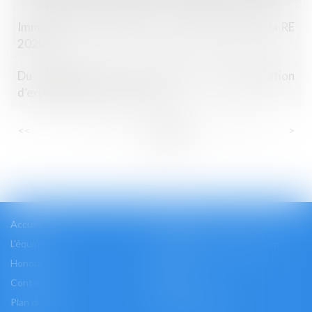
Immobilier neuf en 2025 : un nouveau seuil pour la RE
2020
Du nouveau sur la durée de l’autorisation
d’exploitation commerciale !
...
...
<<
<
11
12
13
14
15
16
17
>
>>
Accueil
Cabinet
L'équipe
Les domaines d'intervention
Honoraires
Actus
Contact
Accès
Plan du site
Mentions légales