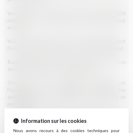
Vol annulé : la création d’un compte de fidélité
n'emporte pas consentement pour le remboursement
en bons
Violences sexuelles et sexistes : les députés valident
l'inscription du 'contrôle coercitif' dans le droit pénal
Rappels essentiels concernant la caractérisation d’un
dommage décennal et son indemnisation
Ouverture d'une consultation publique sur
l'introduction d'un système de contrôle des
concentrations pour les opérations sous les seuils de
notification
Ordonnance de protection immédiate : zoom sur les
Information sur les cookies
modalités de saisine du juge aux affaires familiales !
Nous avons recours à des cookies techniques pour