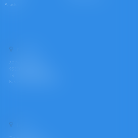
Articles
PONTOISE
30 Rue Pierre Butin
95300 PONTOISE
Tél : +33 (0)1 30 30 34 34
Fax : +33 (0)1 30 31 23 12
PARIS
7 rue Léon Cogniet