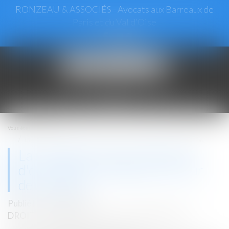
RONZEAU & ASSOCIÉS - Avocats aux Barreaux de
Paris et du Val d’Oise
Ouvrir
le
menu
Vous êtes ici :
Accueil
La modération d'une indemnité d'occupation validée par la Cour de cassation
La modération d'une indemnité
d'occupation validée par la Cour
de cassation
Publié le :
21/01/2025
DROIT COMMERCIAL
/
BAUX COMMERCIAUX