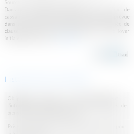
Source :
www.lemag-juridique.com
Dans un arrêt rendu le 15 janvier 2025, la Cour de
cassation a rappelé que l'indemnité d'occupation prévue
dans une clause contractuelle peut être qualifiée de
clause pénale si elle est sans rapport avec le loyer
initialement convenu...
Lire la suite
Historique
Obligations légales de débroussaillement :
l'information des acquéreurs et des locataires de
biens devient obligatoire en 2025
Prise en compte d’une obligation légale nouvelle pour
la fixation du loyer