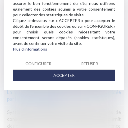
assurer le bon fonctionnement du site, nous utilisons
Deux fournisseurs d’électricité et de gaz naturel
également des cookies soumis à votre consentement
contrôlés sur trois insèrent des clauses illicites ou
pour collecter des statistiques de visite.
abusives dans leurs contrats
Cliquez ci-dessous sur « ACCEPTER » pour accepter le
dépôt de l'ensemble des cookies ou sur « CONFIGURER »
Appréciation souveraine des juges du fond sur les
pour choisir quels cookies nécessitant votre
consentement seront déposés (cookies statistiques),
sanctions en matière d’ententes illicites
avant de continuer votre visite du site.
Plus d'informations
Le débroussaillement, mention obligatoire sur les
annonces immobilières
CONFIGURER
REFUSER
Destruction partielle du local loué : les limites de
ACCEPTER
l’article 1722 du Code civil face au défaut d’entretien
La modération d'une indemnité d'occupation validée
par la Cour de cassation
Systèmes de notation des produits et services de
consommation: l’Autorité de la concurrence fournit
des orientations au regard des règles de concurrence