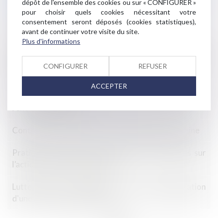
dépôt de l'ensemble des cookies ou sur « CONFIGURER »
de l’encadré
pour choisir quels cookies nécessitant votre
consentement seront déposés (cookies statistiques),
La Commission inflige une amende à Apple
avant de continuer votre visite du site.
Plus d'informations
Mise en danger de la vie d’autrui : quelles sont les
conditions préalables à la caractérisation de
CONFIGURER
REFUSER
l’infraction ?
ACCEPTER
Le Gouvernement rétropédale face à un marché de la
rénovation en berne
Contrôle des nouveaux produits d’hygiène féminine
Pratique restrictive de concurrence : précisions sur
l’action portée par le Ministre
Lutte contre le tabagisme : droit à indemnisation
d'une association partie civile