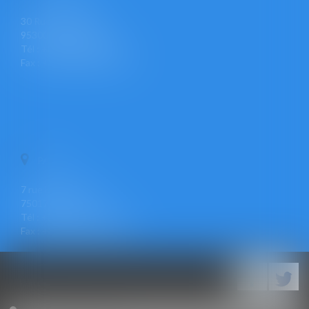
30 Rue Pierre Butin
95300 PONTOISE
Tél : +33 (0)1 30 30 34 34
Fax : +33 (0)1 30 31 23 12
PARIS
7 rue Léon Cogniet
75017 PARIS
Tél : +33 (0)1 30 30 34 34
Fax : +33 (0)1 30 31 23 12