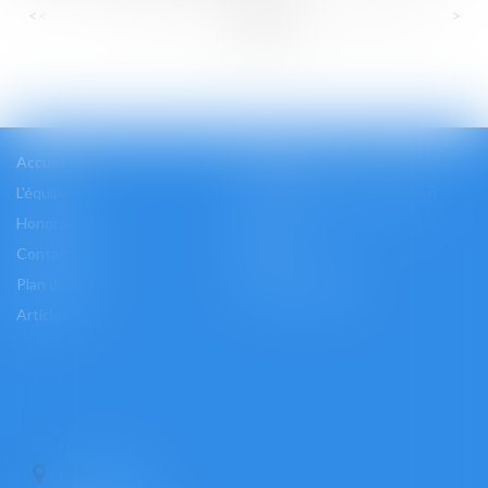
...
...
<<
<
22
23
24
25
26
27
28
>
>>
Accueil
Cabinet
L'équipe
Les domaines d'intervention
Honoraires
Actus
Contact
Accès
Plan du site
Mentions légales
Articles
PONTOISE