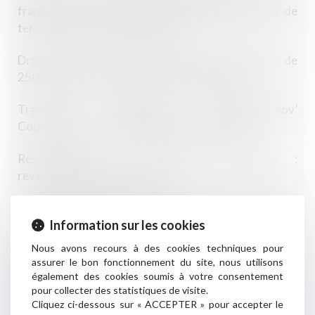
française aux crimes et délits qualifiés d’actes de
terrorisme commis à l’étranger
Droits voisins : l’Autorité prononce une sanction de
250 millions d’euros à l’encontre de Google
Transition énergétique -MaPrimeRénov’
Copropriété : le montant de l'aide augmente
Responsabilité du constructeur d’ouvrage :
revirement de jurisprudence
Bail professionnel ou bail commercial : quelles
différences, comment choisir ?
Information sur les cookies
Nous avons recours à des cookies techniques pour
Obligation des restaurants d’indiquer l’origine des
assurer le bon fonctionnement du site, nous utilisons
viandes utilisées en tant qu’ingrédients
également des cookies soumis à votre consentement
pour collecter des statistiques de visite.
Cliquez ci-dessous sur « ACCEPTER » pour accepter le
Protection des consommateurs de crédit : mentions