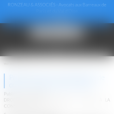
RONZEAU & ASSOCIÉS - Avocats aux Barreaux de
Paris et du Val d’Oise
Ouvrir
le
menu
Vous êtes ici :
Accueil
Protection des consommateurs de crédit : mentions de l’encadré
Protection des consommateurs de
crédit : mentions de l’encadré
Publié le :
27/03/2024
DROIT DE LA CONSOMMATION
/
CRÉDIT À LA
CONSOMMATION