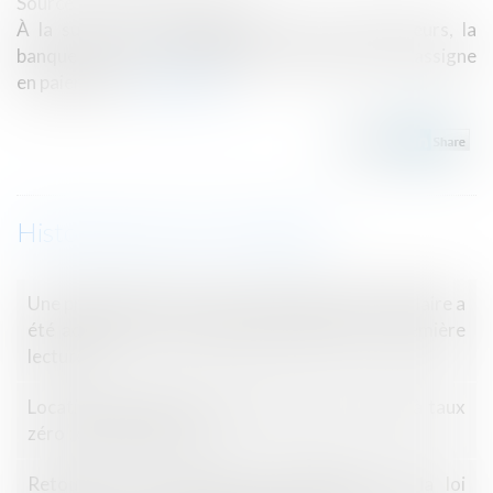
Source :
www.actu-juridique.fr
À la suite de la défaillance de deux emprunteurs, la
banque prononce la déchéance du terme et les assigne
en paiement...
Lire la suite
Historique
Une proposition de loi sur la discrimination capillaire a
été adoptée par l'Assemblée Nationale en première
lecture
Location interdite du bien acquis avec un prêt à taux
zéro : quelle sanction ?
Retour sur les conditions d’application de la loi