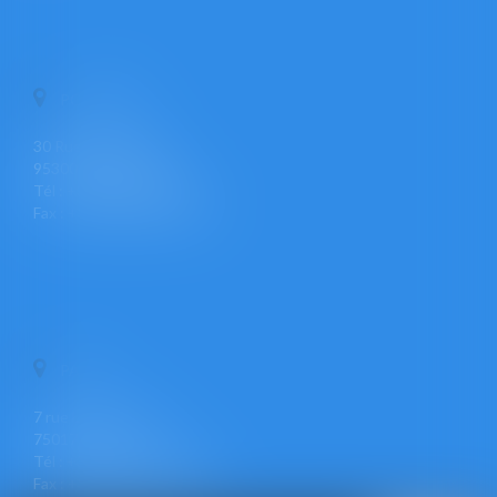
PONTOISE
30 Rue Pierre Butin
95300 PONTOISE
Tél : +33 (0)1 30 30 34 34
Fax : +33 (0)1 30 31 23 12
PARIS
7 rue Léon Cogniet
75017 PARIS
Tél : +33 (0)1 30 30 34 34
Fax : +33 (0)1 30 31 23 12