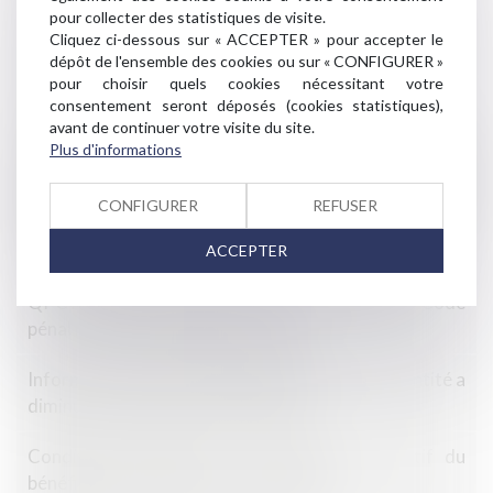
pour collecter des statistiques de visite.
Cliquez ci-dessous sur « ACCEPTER » pour accepter le
Les règles à respecter pour les emballages, ustensiles
dépôt de l'ensemble des cookies ou sur « CONFIGURER »
et contenants alimentaires
pour choisir quels cookies nécessitant votre
consentement seront déposés (cookies statistiques),
Déclaration commune du Réseau Européen de
avant de continuer votre visite du site.
Concurrence sur l’initiative de la Commission
Plus d'informations
européenne d’adopter des Lignes directrices sur
l'application de l'article 102 du TFUE aux pratiques
CONFIGURER
REFUSER
d’éviction abusives des entreprises en position
dominante
ACCEPTER
QPC : retour sur la clarté de l’article 222-32 du Code
pénal relatif à l’exhibition sexuelle
Information sur le prix des produits dont la quantité a
diminué : précisions de la DGCCRF
Condition suspensive et comportement fautif du
bénéficiaire de la promesse de vente