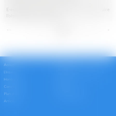
E-escroquerie : liste des infractions pouvant faire
l’objet d’une plainte en ligne
...
...
<<
<
16
17
18
19
20
21
22
>
>>
Accueil
Cabinet
L'équipe
Les domaines d'intervention
Honoraires
Actus
Contact
Accès
Plan du site
Mentions légales
Articles