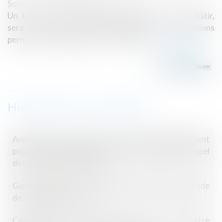
Source :
www.lemag-juridique.com
Un terrain constructible, aussi appelé terrain à bâtir,
sera celui qui réunit l’ensemble des conditions
permettant l’édification d’un ouvrage...
Lire la suite
Historique
Annulation du contrat de vente hors établissement
pour cause de nullité du bon de commande : rappel
des mentions obligatoires
Google AdSense : le Tribunal de l’UE annule l’amende
de 1,49 milliard d’euros
Confiscation d’un bien servant à commettre