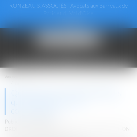
RONZEAU & ASSOCIÉS - Avocats aux Barreaux de
Paris et du Val d’Oise
Ouvrir
le
menu
Vous êtes ici :
Accueil
Quelles sont les caractéristiques qui rendent un terrain constructible ?
Quelles sont les caractéristiques
qui rendent un terrain
constructible ?
Publié le :
25/09/2024
DROIT IMMOBILIER
/
DROIT DE LA CONSTRUCTION