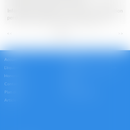
Information annuelle de la caution : l’obligation
perdure jusqu’à l’extinction totale de la dette !
...
...
<<
<
6
7
8
9
10
11
12
>
>>
Accueil
Cabinet
L'équipe
Les domaines d'intervention
Honoraires
Actus
Contact
Accès
Plan du site
Mentions légales
Articles