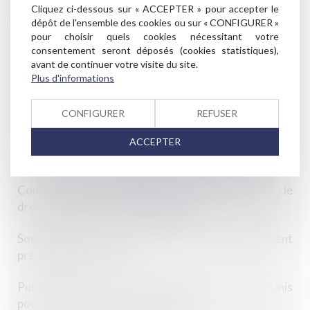
Cliquez ci-dessous sur « ACCEPTER » pour accepter le
applicables
dépôt de l'ensemble des cookies ou sur « CONFIGURER »
pour choisir quels cookies nécessitant votre
Pas de diminution de loyer sans absence de
consentement seront déposés (cookies statistiques),
contrepartie !
avant de continuer votre visite du site.
Plus d'informations
Préavis locatif : refuser un recommandé ne bloque
pas le congé !
CONFIGURER
REFUSER
Travail forcé à l’étranger : la Cour de cassation
ACCEPTER
confirme la compétence des juridictions françaises
Contrats conclus à distance entre professionnels : le
droit de rétractation s’applique-t-il ?
Sous-traitance : pas de nullité sans manquement
préalable aux garanties
Publicité en ligne : Google condamné aux États-Unis
pour pratiques anticoncurrentielles