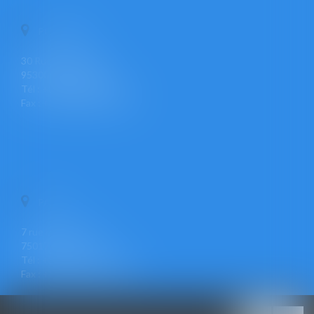
PONTOISE
30 Rue Pierre Butin
95300 PONTOISE
Tél : +33 (0)1 30 30 34 34
Fax : +33 (0)1 30 31 23 12
PARIS
7 rue Léon Cogniet
75017 PARIS
Tél : +33 (0)1 30 30 34 34
Fax : +33 (0)1 30 31 23 12