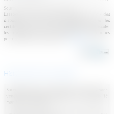
Source :
www.actu-environnement.com
L'association UFC-Que Choisir dénonce « l'échec » des
dispositifs actuels d'aides MaPrimeRénov' ou les
certificats d'économies d'énergie (CEE) à faire basculer
les ménages vers des rénovations énergétiques
performantes de leur logement...
Lire la suite
Historique
Surendettement : pas d’effacement de dettes sans
vendre la résidence principale, sauf impossibilité
manifeste de se reloger
Les restrictions liées au Covid-19 ne constituent pas