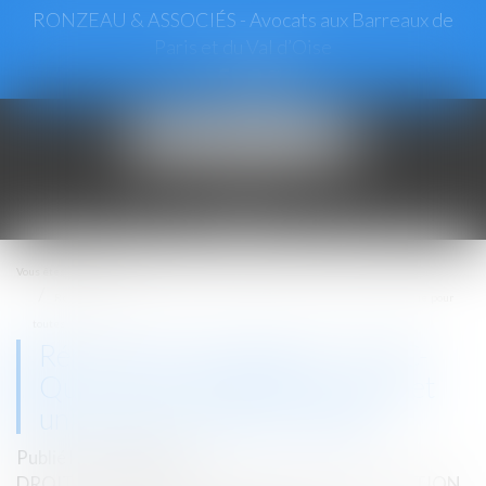
RONZEAU & ASSOCIÉS - Avocats aux Barreaux de
Paris et du Val d’Oise
Ouvrir
le
menu
Vous êtes ici :
Accueil
Rénovation énergétique : l'UFC-Que Choisir demande un guichet unique pour
toutes les aides
Rénovation énergétique : l'UFC-
Que Choisir demande un guichet
unique pour toutes les aides
Publié le :
23/05/2025
DROIT IMMOBILIER
/
DROIT DE LA CONSTRUCTION