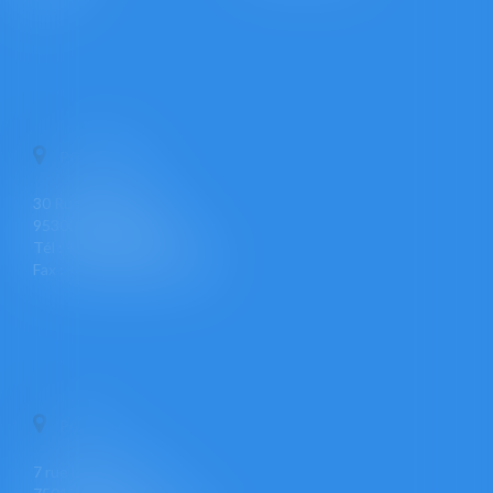
PONTOISE
30 Rue Pierre Butin
95300 PONTOISE
Tél : +33 (0)1 30 30 34 34
Fax : +33 (0)1 30 31 23 12
PARIS
7 rue Léon Cogniet