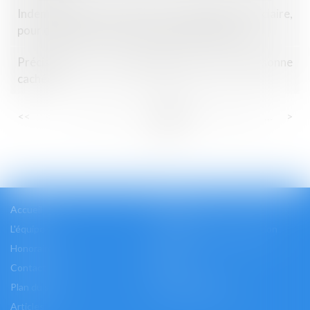
Indemnisation du locataire en liquidation judiciaire,
pour défaut de mise en conformité des locaux
Précisions sur la séquestration d’une personne
cachée
...
...
<<
<
35
36
37
38
39
40
41
>
>>
Accueil
Cabinet
L'équipe
Les domaines d'intervention
Honoraires
Actus
Contact
Accès
Plan du site
Mentions légales
Articles