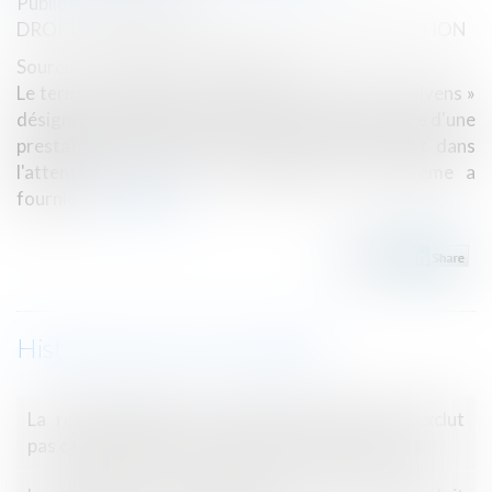
Publié le :
03/05/2023
DROIT IMMOBILIER
/
DROIT DE LA CONSTRUCTION
Source :
www.lemag-juridique.com
Le terme « accipiens », qui s’oppose à celui de « solvens »
désigne la partie qui reçoit ou se trouve en attente d'une
prestation qui doit lui être faite, sinon qui est dans
l'attente du prix de la prestation que lui-même a
fournie...
Lire la suite
Historique
La responsabilité des produits défectueux n'exclut
pas celle afférente à la garantie des vices cachés