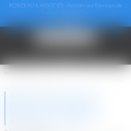
RONZEAU & ASSOCIÉS - Avocats aux Barreaux de
Paris et du Val d’Oise
Ouvrir
le
menu
Vous êtes ici :
Accueil
Revente du bien affecté de désordres et restitution des indemnités non
affectées à la réparation de l'ouvrage
Revente du bien affecté de
désordres et restitution des
indemnités non affectées à la
réparation de l'ouvrage