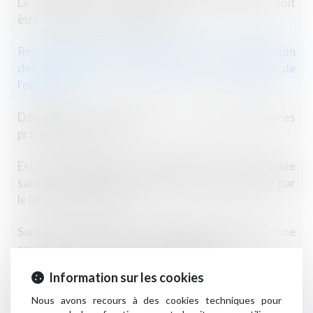
Le véhicule volé, instrument d’une infraction, doit
être restitué à son propriétaire
Revente du bien affecté de désordres et restitution
des indemnités non affectées à la réparation de
l'ouvrage
Démarchage téléphonique : le Code de bonnes
pratiques mis à jour
Est irrecevable l'action en diminution de loyer formée
sans qu'une demande préalable ait été présentée par
le locataire au bailleur
Sanction d’une vente au déballage irrégulière : une
amende forfaitaire désormais possible
Information sur les cookies
Responsabilité des produits défectueux : le défaut
d’information établit celui du produit
Nous avons recours à des cookies techniques pour