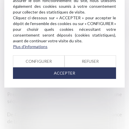
assurer le bon fonctionnement du site, nous utilisons
Retraite ou invalidité du locataire commercial : quel
également des cookies soumis à votre consentement
pour collecter des statistiques de visite.
loyer en cas de cession-déspécialisation ?
Cliquez ci-dessous sur « ACCEPTER » pour accepter le
dépôt de l'ensemble des cookies ou sur « CONFIGURER »
Travaux initiés par l’usufruitier et recevabilité de
pour choisir quels cookies nécessitant votre
l’action sur le fondement de la garantie décennale
consentement seront déposés (cookies statistiques),
exercée par le nu propriétaire
avant de continuer votre visite du site.
Plus d'informations
Témoin oculaire d’une infraction pénale et
présomption de fausseté
CONFIGURER
REFUSER
ACCEPTER
Rééquilibrage des relations commerciales entre
fournisseurs et distributeurs
Précisions sur le décès de la victime à la suite à une
séquestration
De l’appréciation de l’abus des clauses de déchéance
de terme