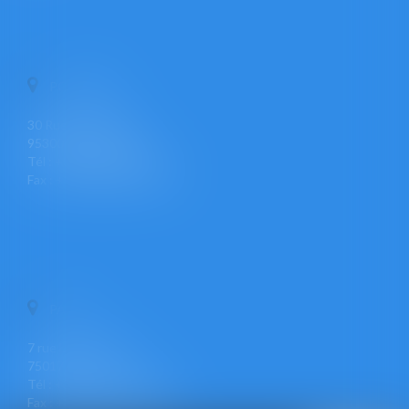
PONTOISE
30 Rue Pierre Butin
95300 PONTOISE
Tél : +33 (0)1 30 30 34 34
Fax : +33 (0)1 30 31 23 12
PARIS
7 rue Léon Cogniet
75017 PARIS
Tél : +33 (0)1 30 30 34 34
Fax : +33 (0)1 30 31 23 12