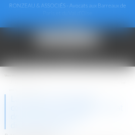
RONZEAU & ASSOCIÉS - Avocats aux Barreaux de
Paris et du Val d’Oise
Ouvrir
le
menu
Vous êtes ici :
Accueil
La sanction de démolition consécutive à la nullité du contrat de construction est-
elle disproportionnée ?
La sanction de démolition
consécutive à la nullité du contrat
de construction est-elle
disproportionnée ?