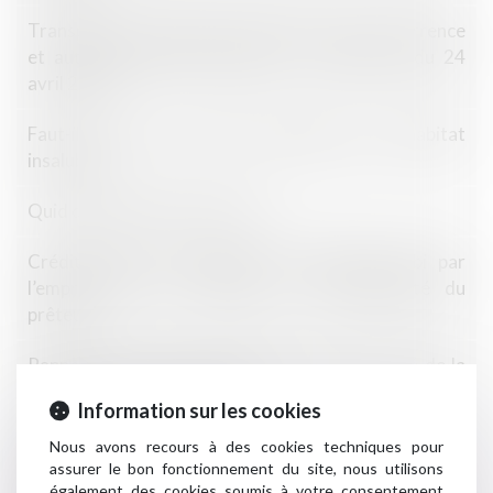
Transparence, pratiques restrictives de concurrence
et autres pratiques prohibées : ordonnance du 24
avril 2019
Faut-il créer une police spéciale pour l'habitat
insalubre?
Quid de l'attestation de loyer
Crédit affecté : exigence d’un préjudice subi par
l’emprunteur pour engager la responsabilité du
prêteur
Rapport de la Cour des comptes sur l'autorité de la
concurrence et la DGCCRF
Information sur les cookies
Amende de stationnement et responsabilité de
Nous avons recours à des cookies techniques pour
l'agence de location du véhicule
assurer le bon fonctionnement du site, nous utilisons
également des cookies soumis à votre consentement