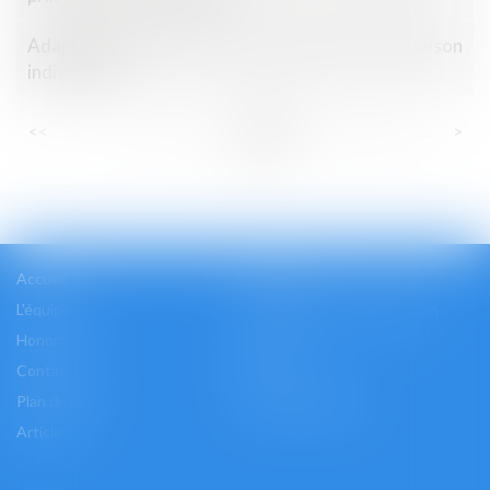
Adaptation du contrat de construction d'une maison
individuelle
...
...
<<
<
73
74
75
76
77
78
79
>
>>
Accueil
Cabinet
L'équipe
Les domaines d'intervention
Honoraires
Actus
Contact
Accès
Plan du site
Mentions légales
Articles