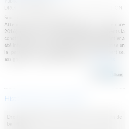
Publié le :
05/06/2019
DROIT IMMOBILIER
/
DROIT DE LA CONSTRUCTION
Source :
www.legifrance.gouv.fr
Attendu, selon l'arrêt attaqué (Nîmes, 8 décembre
2016), que M. X... a confié à la société Les 5 Eléments la
construction d'une maison individuelle ; que le chantier a
été interrompu ; que la société Les 5 Eléments, prise en
la personne de son liquidateur, a, après expertise,
assigné M. X... en paiement de sommes...
Lire la suite
Historique
Droits et obligations découlant d’une convention de
bail HLM