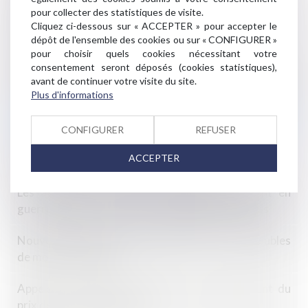
pour collecter des statistiques de visite.
Dans quels cas l'étude géotechnique est obligatoire
Cliquez ci-dessous sur « ACCEPTER » pour accepter le
sur terrain à vendre
dépôt de l'ensemble des cookies ou sur « CONFIGURER »
pour choisir quels cookies nécessitant votre
Chaîne de contrats et effet interruptif de l'action en
consentement seront déposés (cookies statistiques),
garantie fondée sur l'ancien article 1134 du Code civil
avant de continuer votre visite du site.
Plus d'informations
La sanction de démolition consécutive à la nullité du
contrat de construction est-elle disproportionnée ?
CONFIGURER
REFUSER
ACCEPTER
Vers une hausse des frais de notaire?
Les agences de voyages européennes partent en
guerre juridique contre les compagnies aériennes
Nouvelles règles de rénovation pour les immeubles
de moyenne hauteur
Appels vers l’Union européenne : plafonnement du
prix des communications