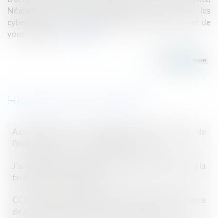
Néanmoins, c’est également la période où les
cybercriminels redoublent d’ingéniosité pour tenter de
vous arnaquer.
Lire la suite
Historique
Assurance DO : contestation du montant de
l’indemnisation et demande de garantie
J’ai acheté un bien occupé que j’aimerais récupérer à la
fin du bail. Est ce possible ?
CCMI : pas de démolition-reconstruction en l’absence
de gravité des non-conformités constatées