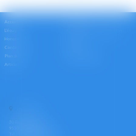
Accueil
Cabinet
L'équipe
Les domaines d'intervention
Honoraires
Actus
Contact
Accès
Plan du site
Mentions légales
Articles
PONTOISE
30 Rue Pierre Butin
95300 PONTOISE
Tél : +33 (0)1 30 30 34 34