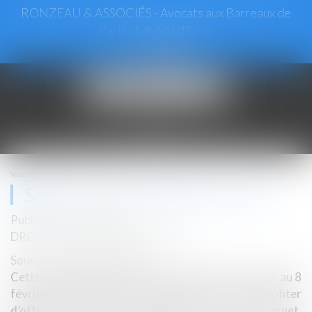
RONZEAU & ASSOCIÉS - Avocats aux Barreaux de
Paris et du Val d’Oise
Ouvrir
le
menu
Vous êtes ici :
Accueil
Soldes : ne vous faites pas avoir !
Soldes : ne vous faites pas avoir !
Publié le :
20/01/2022
DROIT DE LA CONSOMMATION
Source :
www.isere.gouv.fr
Cette année, les soldes d’hiver ont lieu du 12 janvier au 8
février 2022. Durant 4 semaines,vous pourrez profiter
d’offres attrayantes en boutique et sur internet.