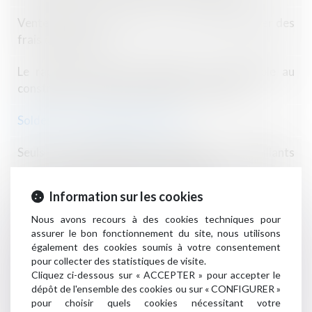
Vente à distance de livres : vers un tarif plancher des
frais de livraison
Le rapport d’expertise judiciaire est opposable au
constructeur qui n’en demande pas la nullité
Soldes : ne vous faites pas avoir !
Seuls les copropriétaires opposants ou défaillants
peuvent solliciter l’annulation d’une AG
Information sur les cookies
Wish reste exclu des recherches Google en France,
l’appel est refusé
Nous avons recours à des cookies techniques pour
assurer le bon fonctionnement du site, nous utilisons
également des cookies soumis à votre consentement
Délai de prescription en cas d’infraction
pour collecter des statistiques de visite.
ininterrompue au règlement de copropriété
Cliquez ci-dessous sur « ACCEPTER » pour accepter le
dépôt de l'ensemble des cookies ou sur « CONFIGURER »
Réglementation technique & droit de la construction :
pour choisir quels cookies nécessitant votre