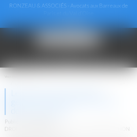
RONZEAU & ASSOCIÉS - Avocats aux Barreaux de
Paris et du Val d’Oise
Ouvrir
le
menu
Vous êtes ici :
Accueil
Les travaux de maçonnerie générale incluent-ils les travaux de terrassement ?
Les travaux de maçonnerie
générale incluent-ils les travaux
de terrassement ?
Publié le :
29/05/2018
DROIT IMMOBILIER
/
DROIT DE LA CONSTRUCTION