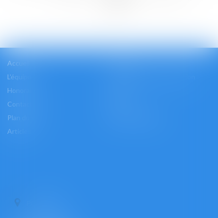
>>
Accueil
Cabinet
L'équipe
Les domaines d'intervention
Honoraires
Actus
Contact
Accès
Plan du site
Mentions légales
Articles
PONTOISE