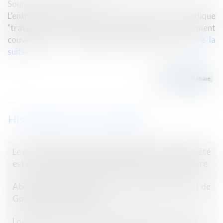
Source :
www.batirama.com
L’entrepreneur dont la police d’assurance indique
"travaux de maçonnerie générale" est également
couvert pour les "travaux de terrassement"...
Lire la
suite
Historique
Le droit de jouissance spéciale d’un lot de copropriété
est un droit réel perpétuel - Éditions Francis Lefebvre
Abus de position dominante avec Android : le sort de
Google scellé en juillet ?
Logement : ce que va changer la loi Elan - Les Echos