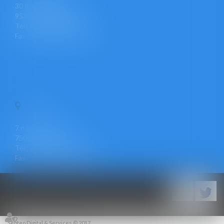
30 Rue Pierre Butin
95300 PONTOISE
Tél : +33 (0)1 30 30 34 34
Fax : +33 (0)1 30 31 23 12
PARIS
7 rue Léon Cogniet
75017 PARIS
Tél : +33 (0)1 30 30 34 34
Fax : +33 (0)1 30 31 23 12
Septeo Digital & Services © 2017