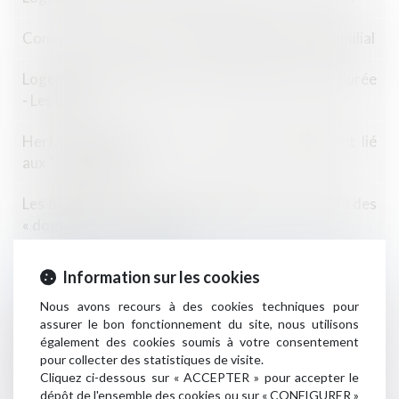
Commande non livrée : les solutions | Dossier Familial
Logement : les députés votent le bail de courte durée
- Les Echos
Herta condamnée pour le risque d'étouffement lié
aux "Knacki Ball"
Les députés votent pour l'obligation progressive des
« doggy bag » - Les Echos
Les travaux de maçonnerie générale incluent-ils les
Information sur les cookies
travaux de terrassement ?
Nous avons recours à des cookies techniques pour
assurer le bon fonctionnement du site, nous utilisons
Loi alimentation : cinq mesures qui vont changer vos
également des cookies soumis à votre consentement
habitudes
pour collecter des statistiques de visite.
Cliquez ci-dessous sur « ACCEPTER » pour accepter le
L'abandon de chantier..
dépôt de l'ensemble des cookies ou sur « CONFIGURER »