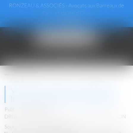
RONZEAU & ASSOCIÉS - Avocats aux Barreaux de
Paris et du Val d’Oise
Ouvrir
le
menu
Vous êtes ici :
Accueil
Vendeurs profanes et validité de la clause d’exclusion de garantie
Vendeurs profanes et validité de
la clause d’exclusion de garantie
Publié le :
06/03/2024
DROIT IMMOBILIER
/
DROIT DE LA CONSTRUCTION
Source :
www.lemag-juridique.com