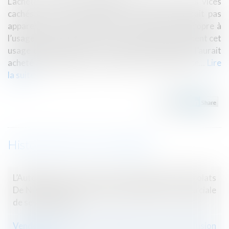
L’acheteur d’un bien bénéficie de la garantie des vices
cachés si le bien est affecté d’un vice, qui n’était pas
apparent lors de l’achat, et qui rend le bien impropre à
l’usage auquel il est destiné ou qui diminue tellement cet
usage que l’acquéreur ne l’aurait pas acheté ou l’aurait
acheté à moindre prix s’il en avait eu connaissance...
Lire
la suite
Historique
L’Autorité de la concurrence sanctionne les chocolats
De Neuville pour avoir entravé la liberté commerciale
de ses franchisés
Vendeurs profanes et validité de la clause d’exclusion