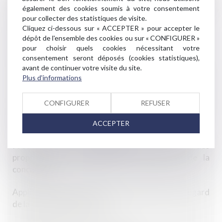
commerciales entre l’agroalimentaire et la grande
également des cookies soumis à votre consentement
distribution
pour collecter des statistiques de visite.
Cliquez ci-dessous sur « ACCEPTER » pour accepter le
dépôt de l'ensemble des cookies ou sur « CONFIGURER »
Bercy annonce deux mesures de soutien aux
pour choisir quels cookies nécessitant votre
entreprises de la construction
consentement seront déposés (cookies statistiques),
avant de continuer votre visite du site.
Traitement du dossier de surendettement et rappel
Plus d'informations
des effets de la décision de recevabilité
CONFIGURER
REFUSER
Passoires thermiques : l'exécutif s'attaque aux DPE
tronqués des petites surfaces
ACCEPTER
Précisions sur la contestation du refus des
propositions d’engagements par l’Autorité de la
concurrence
Application du principe de cumul des peines au regard
de la chronologie des faits