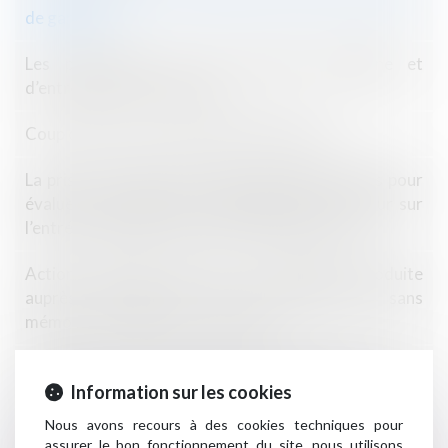
de garantie
Les promotions sur les produits d’hygiène et
d’entretien sont encadrées
Coup d’envoi pour le dispositif Bail Rénov’ !
La prise en compte des dettes professionnelles pour
évaluer la situation de surendettement : retour sur
l’entrée en vigueur de la loi du 14 février 2022
Action en fixation du loyer : l’assignation introduite
auprès du juge des loyers commerciaux sans
mémoire préalable est irrecevable
L’héritier de la victime d’un abus de faiblesse peut
demander réparation du préjudice matériel
Information sur les cookies
Nous avons recours à des cookies techniques pour
Loi Egalim 3 : vers un équilibre dans les relations
assurer le bon fonctionnement du site, nous utilisons