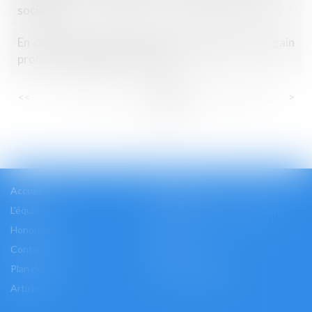
société
En cas de loterie commerciale trompeuse sur le gain
promis, le préjudice est moral
...
...
<<
<
38
39
40
41
42
43
44
>
>>
Accueil
Cabinet
L'équipe
Les domaines d'intervention
Honoraires
Actus
Contact
Accès
Plan du site
Mentions légales
Articles