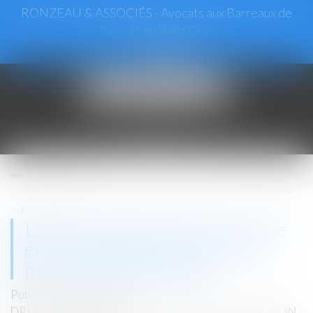
RONZEAU & ASSOCIÉS - Avocats aux Barreaux de
Paris et du Val d’Oise
Ouvrir
le
menu
Vous êtes ici :
Accueil
La zone protégée de l’action civile en démolition correspond à son périmètre
géographique
La zone protégée de l’action civile
en démolition correspond à son
périmètre géographique
Publié le :
02/02/2023
DROIT IMMOBILIER
/
DROIT DE LA CONSTRUCTION