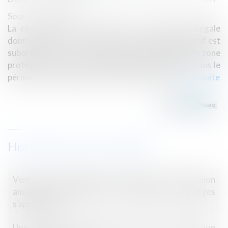
Source :
www.efl.fr
La condamnation à démolir une construction illégale
dont le permis a été annulé par le juge administratif est
subordonnée à ce que la construction soit située en zone
protégée et seule sa localisation géographique dans le
périmètre du régime de protection compte...
Lire la suite
Historique
Vente d’un immeuble exproprié suite à une cession
amiable après DUP : le cahier des charges
s’appliqueAC
Une succession d’entreprises ne vaut pas réception