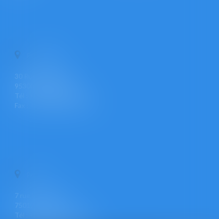
PONTOISE
30 Rue Pierre Butin
95300 PONTOISE
Tél : +33 (0)1 30 30 34 34
Fax : +33 (0)1 30 31 23 12
PARIS
7 rue Léon Cogniet
75017 PARIS
Tél : +33 (0)1 30 30 34 34