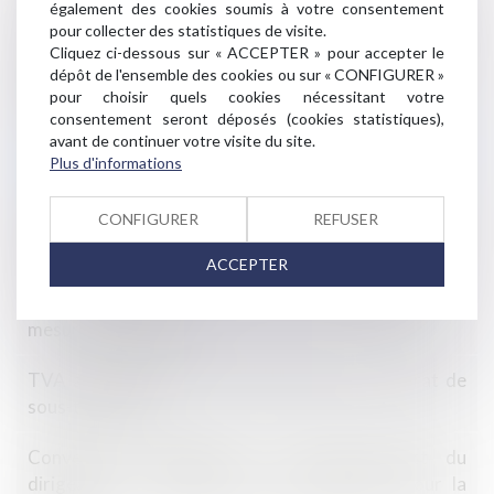
également des cookies soumis à votre consentement
provisoire n'a pas à être notifiée aux copropriétaires
pour collecter des statistiques de visite.
Cliquez ci-dessous sur « ACCEPTER » pour accepter le
Rupture d’une relation commerciale renégociée
dépôt de l'ensemble des cookies ou sur « CONFIGURER »
annuellement : effectivité du préavis
pour choisir quels cookies nécessitant votre
consentement seront déposés (cookies statistiques),
avant de continuer votre visite du site.
La zone protégée de l’action civile en démolition
Plus d'informations
correspond à son périmètre géographique
CONFIGURER
REFUSER
L’acheteur qui refuse un prêt inférieur au montant
maximal prévu dans la promesse n’est pas fautif
ACCEPTER
La DGCCRF peut désormais rendre publiques ses
mesures d’injonction
TVA autoliquidée dans le bâtiment sans contrat de
sous-traitance
Convention réglementée : intérêt indirect du
dirigeant et conséquences dommageables pour la