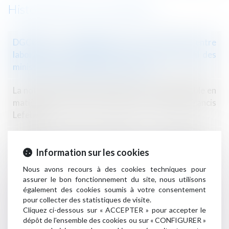
Historique
DGCCRF - Médicaments, une entente entre
laboratoires confirmée par la CJUE | Le portail des
ministères économiques et financiers
La notion d’entité économique n’est pas applicable en
matière de concurrence déloyale - Éditions Francis
Lefebvre
Pratiques anticoncurrentielles et compétence :
nouvelles précisions - Contrat et obligations | Dalloz
Information sur les cookies
Actualité
Nous avons recours à des cookies techniques pour
assurer le bon fonctionnement du site, nous utilisons
L'Autorité de la concurrence autorise le rachat de La
également des cookies soumis à votre consentement
Redoute par les Galeries Lafayette - Challenges.fr
pour collecter des statistiques de visite.
Cliquez ci-dessous sur « ACCEPTER » pour accepter le
dépôt de l'ensemble des cookies ou sur « CONFIGURER »
Autorité de la concurrence : la procédure de