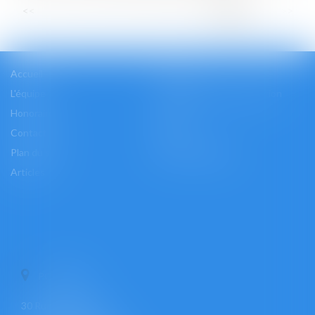
...
<<
<
6
7
8
9
10
11
12
>
>>
Accueil
Cabinet
L'équipe
Les domaines d'intervention
Honoraires
Actus
Contact
Accès
Plan du site
Mentions légales
Articles
PONTOISE
30 Rue Pierre Butin