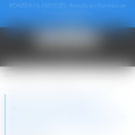
RONZEAU & ASSOCIÉS - Avocats aux Barreaux de
Paris et du Val d’Oise
Ouvrir
le
menu
Vous êtes ici :
Accueil
Droit commercial
Droit de la concurrence
DGCCRF - Médicaments, une entente entre laboratoires confirmée par la CJUE |
Le portail des ministères économiques et financiers
DGCCRF - Médicaments, une
entente entre laboratoires
confirmée par la CJUE | Le portail
des ministères économiques et
financiers