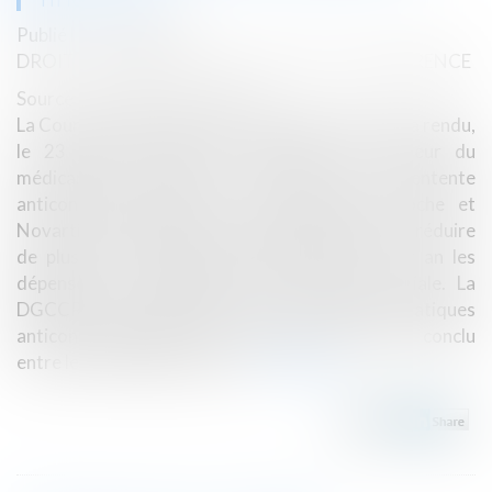
Publié le :
11/05/2018
DROIT COMMERCIAL
/
DROIT DE LA CONCURRENCE
Source :
www.economie.gouv.fr
La Cour de justice de l’Union européenne (CJUE) a rendu,
le 23 janvier 2018, un arrêt dans le secteur du
médicament confirmant l’existence d’une entente
anticoncurrentielle entre les laboratoires Roche et
Novartis. Cette décision pourrait permettre de réduire
de plusieurs centaines de millions d’euros par an les
dépenses des organismes de protection sociale. La
DGCCRF avait, dès 2012, relevé un indice de pratiques
anticoncurrentielles dans l’accord de licence conclu
entre les deux laboratoires...
Lire la suite