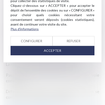
pour collecter des statistiques de visite.
Cliquez ci-dessous sur « ACCEPTER » pour accepter le
La déclaration des missions de l’architecte est une
dépôt de l'ensemble des cookies ou sur « CONFIGURER »
condition de l’assurance pour chacune d’elles
pour choisir quels cookies nécessitant votre
consentement seront déposés (cookies statistiques),
avant de continuer votre visite du site.
Défaut de déclaration d’une mission de maîtrise
Plus d'informations
d’œuvre confiée à un architecte : opposabilité au tiers
lésé
CONFIGURER
REFUSER
Le préjudice immatériel doit être réparé lorsque la
ACCEPTER
responsabilité décennale est encourue
La restitution du dépôt de garantie VEFA
Passerelle reliant deux maisons à travers une voie
communale
Défaut de construction: un assureur ne peut pas se
contenter d'une expertise superficielle