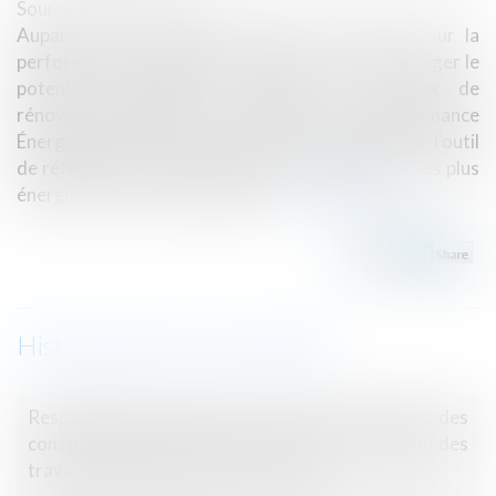
Source :
batinfo.com
Auparavant un diagnostic destiné à informer sur la
performance énergétique du bien, voire à encourager le
potentiel acquéreur à réaliser des travaux de
rénovation énergétique, le Diagnostic de Performance
Énergétique (D.P.E.) deviendra le 1er juillet 2021 l'outil
de référence dans la lutte contre les logements les plus
énergivores et les plus polluants...
Lire la suite
Historique
Responsabilité solidaire du maître d'ouvrage et des
constructeurs après le prononcé de la réception des
travaux : quels en sont les contours ?