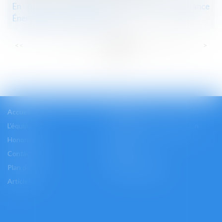
En quoi le nouveau Diagnostic de Performance
Énergétique est-il inédit ?
...
...
<<
<
9
10
11
12
13
14
15
>
>>
Accueil
Cabinet
L'équipe
Les domaines d'intervention
Honoraires
Actus
Contact
Accès
Plan du site
Mentions légales
Articles