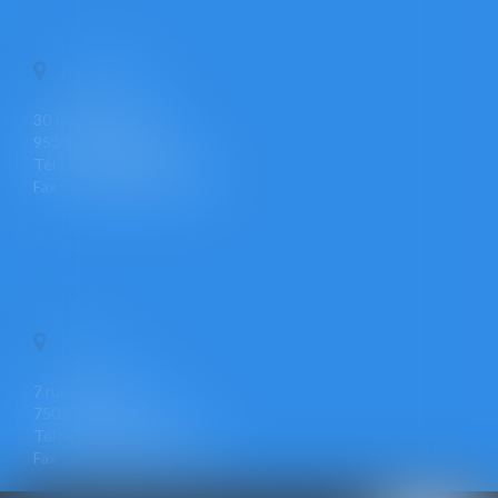
PONTOISE
30 Rue Pierre Butin
95300 PONTOISE
Tél : +33 (0)1 30 30 34 34
Fax : +33 (0)1 30 31 23 12
PARIS
7 rue Léon Cogniet
75017 PARIS
Tél : +33 (0)1 30 30 34 34
Fax : +33 (0)1 30 31 23 12