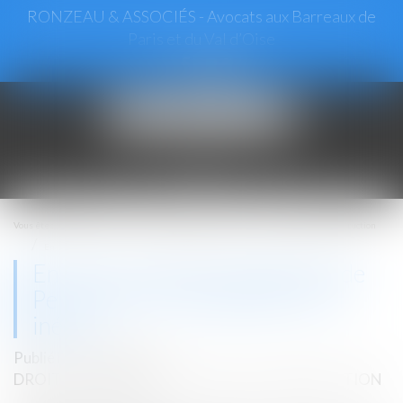
RONZEAU & ASSOCIÉS - Avocats aux Barreaux de
Paris et du Val d’Oise
Ouvrir
le
menu
Vous êtes ici :
Accueil
Droit immobilier
Droit de la construction
En quoi le nouveau Diagnostic de Performance Énergétique est-il inédit ?
En quoi le nouveau Diagnostic de
Performance Énergétique est-il
inédit ?
Publié le :
14/10/2020
DROIT IMMOBILIER
/
DROIT DE LA CONSTRUCTION