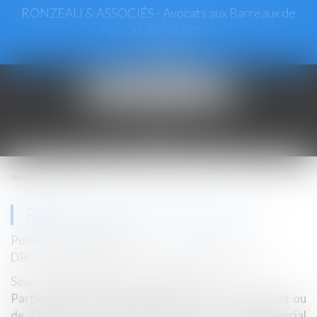
RONZEAU & ASSOCIÉS - Avocats aux Barreaux de
Paris et du Val d’Oise
Ouvrir
le
menu
Vous êtes ici :
Accueil
Droit commercial
Baux commerciaux
Rappel : Le loyer commercial
Rappel : Le loyer commercial
Publié le :
02/03/2018
DROIT COMMERCIAL
/
BAUX COMMERCIAUX
Source :
www.cession-commerce.com
Partie intégrante des charges fixes du commerçant ou
de l’artisan, le montant initial du loyer commercial