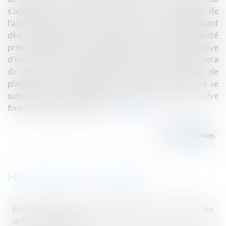
s’apprécie au regard du critère de rentabilité de
l’activité dans le fonds de commerce. Cela, en anticipant
dès l’installation sa révision selon une périodicité
prévisible. Et dès les négociations, dans la perspective
d’un éventuel renouvellement du bail, la vigilance sera
de mise sur la faculté de faire jouer la règle de
plafonnement et l’application d’un loyer plafond qui se
substituerait à l’application de la réelle valeur locative
fixant en principe le loyer...
Lire la suite
Historique
Baux commerciaux : vigilance autour du délai de
délivrance du congé