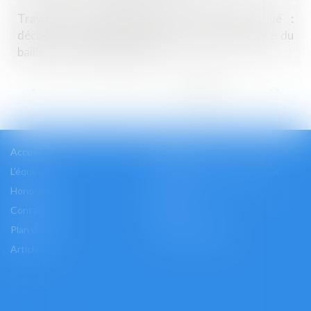
Travaux de réhabilitation de l’immeuble loué :
découverte d’amiante et obligation de délivrance du
bailleur – Gazette du Palais
...
<<
<
3
4
5
6
7
8
9
>
>>
Accueil
Cabinet
L'équipe
Les domaines d'intervention
Honoraires
Actus
Contact
Accès
Plan du site
Mentions légales
Articles