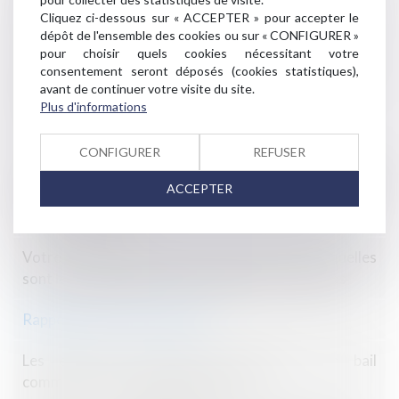
Congé du bailleur non motivé : le locataire a le choix
Cliquez ci-dessous sur « ACCEPTER » pour accepter le
entre poursuite du bail et indemnité d’éviction
dépôt de l'ensemble des cookies ou sur « CONFIGURER »
pour choisir quels cookies nécessitant votre
Conséquence de la nullité d’un bail contraire à
consentement seront déposés (cookies statistiques),
avant de continuer votre visite du site.
l’interdiction du changement d’usage
Plus d'informations
Efficacité du droit de repentir d'un bailleur
CONFIGURER
REFUSER
Le local d’habitation indispensable à l’exploitation
ACCEPTER
d’un fonds de commerce est commercial - Éditions
Francis Lefebvre
Votre local a été détruit lors d’un incendie : quelles
sont les obligations de votre bailleur ? - Les Echos
Rappel : Le loyer commercial
Les effets d’une clause résolutoire d’un bail
commercial - Les Echos Executives