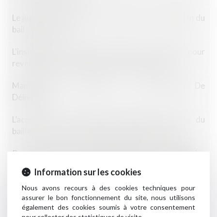
Le juge des référés peut-il prononcer la résiliation du
bail commercial?
L'inscription au RCS pas toujours nécessaire pour
revendiquer le statut des baux commerciaux
Manquement Du Bailleur à Son Obligation De
Délivrance
L’accession sans indemnité stipulée au profit du
bailleur commercial et les frais de réinstallation
Pas de droit de préemption pour le locataire
commercial en cas de cession globale d'un immeuble
Information sur les cookies
Modalités d'application du droit de préemption d'un
Nous avons recours à des cookies techniques pour
assurer le bon fonctionnement du site, nous utilisons
locataire commercial
également des cookies soumis à votre consentement
pour collecter des statistiques de visite.